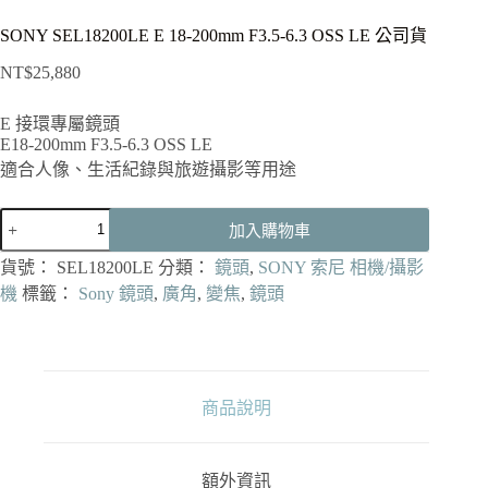
SONY SEL18200LE E 18-200mm F3.5-6.3 OSS LE 公司貨
NT$
25,880
E 接環專屬鏡頭
E18-200mm F3.5-6.3 OSS LE
適合人像、生活紀錄與旅遊攝影等用途
SONY
加入購物車
SEL18200LE
E
貨號：
SEL18200LE
分類：
鏡頭
,
SONY 索尼 相機/攝影
18-
200mm
機
標籤：
Sony 鏡頭
,
廣角
,
變焦
,
鏡頭
F3.5-
6.3
OSS
LE
公
商品說明
司
貨
數
量
額外資訊