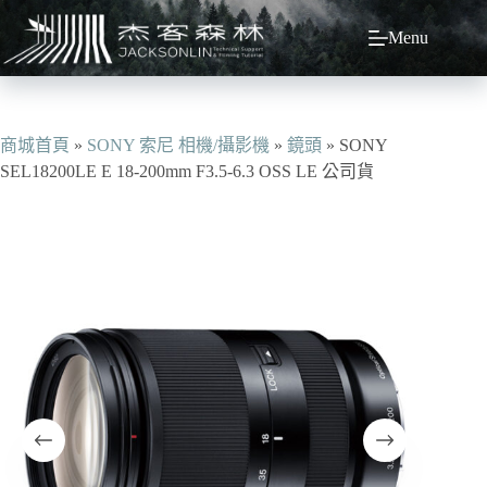
跳
Menu
至
主
要
內
容
商城首頁
»
SONY 索尼 相機/攝影機
»
鏡頭
»
SONY
SEL18200LE E 18-200mm F3.5-6.3 OSS LE 公司貨