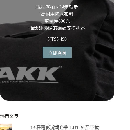
說拍就拍、說走就走
高耐用防水布料
重量僅800克
攝影師必備的鏡頭支撐利器
NT$
5,490
立即選購
熱門文章
13 種電影濾鏡色彩 LUT 免費下載