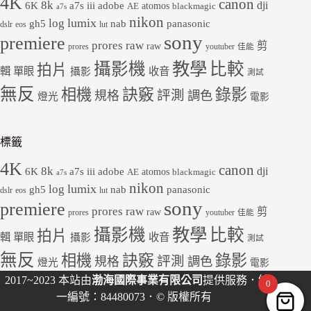
4K
canon
8k
dji
6K
a7s iii
adobe
atomos
AE
blackmagic
a7s
nikon
lumix
log
gh5
panasonic
nab
dslr
eos
lut
sony
premiere
prores raw
剪
raw
prores
youtuber
佳能
教學
攝影機
比較
拍片
輯
單眼
收音
攝影
測試
無反
錄影
相機
訣竅
評測
規格
調色
燈光
電影
標籤
4K
canon
8k
dji
6K
a7s iii
adobe
atomos
AE
blackmagic
a7s
nikon
lumix
log
gh5
panasonic
nab
dslr
eos
lut
sony
premiere
prores raw
剪
raw
prores
youtuber
佳能
教學
攝影機
比較
拍片
輯
單眼
收音
攝影
測試
無反
錄影
相機
訣竅
評測
規格
調色
燈光
電影
2017~2023 本站由
渤海國際事業有限公司
提供服務．統
0
一編號：84480073．© 版權所有