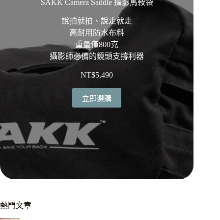
SAKK Camera Saddle 攝影馬鞍袋
說拍就拍、說走就走
高耐用防水布料
重量僅800克
攝影師必備的鏡頭支撐利器
NT$
5,490
立即選購
熱門文章