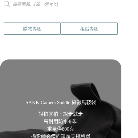
search
購物專區
租借專區
SAKK Camera Saddle 攝影馬鞍袋
說拍就拍、說走就走
高耐用防水布料
重量僅800克
攝影師必備的鏡頭支撐利器