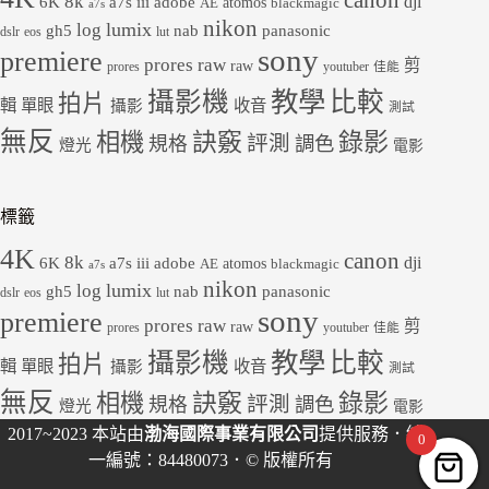
8k
dji
6K
a7s iii
adobe
atomos
AE
blackmagic
a7s
nikon
lumix
log
gh5
panasonic
nab
dslr
eos
lut
sony
premiere
prores raw
剪
raw
prores
youtuber
佳能
教學
攝影機
比較
拍片
輯
單眼
收音
攝影
測試
無反
錄影
相機
訣竅
評測
規格
調色
燈光
電影
標籤
4K
canon
8k
dji
6K
a7s iii
adobe
atomos
AE
blackmagic
a7s
nikon
lumix
log
gh5
panasonic
nab
dslr
eos
lut
sony
premiere
prores raw
剪
raw
prores
youtuber
佳能
教學
攝影機
比較
拍片
輯
單眼
收音
攝影
測試
無反
錄影
相機
訣竅
評測
規格
調色
燈光
電影
2017~2023 本站由
渤海國際事業有限公司
提供服務．統
0
一編號：84480073．© 版權所有