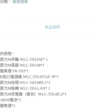
Nucleus-
分類：
鏡頭週邊
M
K1
無
線
跟
商品說明
焦
器
數
量
內容物：
原力M手輪 WLC-T03-FIZ* 1
原力M馬達 WLC-T03-M*1
跟焦環 FR-T03*1
B型口電源線 WLC-T03-PTAP-7P*1
原力M白環 WLC-T03-MD-1*2
原力M掛繩 WLC-T03-LAN* 1
原力M充電器（兩充）WLC-T03-BC2*1
18650電池*2
跟焦環*1