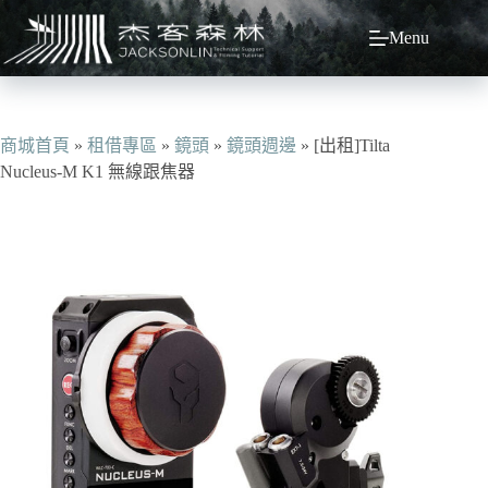
跳
Menu
至
主
要
內
容
商城首頁
»
租借專區
»
鏡頭
»
鏡頭週邊
»
[出租]Tilta
Nucleus-M K1 無線跟焦器