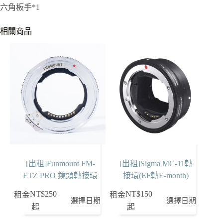
六角板手*1
相關商品
[出租]Funmount FM-
[出租]Sigma MC-11轉
ETZ PRO 鏡頭轉接環
接環(EF轉E-month)
NT$
250
NT$
150
租金
租金
選擇日期
選擇日期
起
起