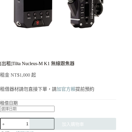
[出租]Tilta Nucleus-M K1 無線跟焦器
租金
NT$
1,000
起
租借器材請勿直接下單，請
加官方賴
提前預約
租借日期
[出
加入購物車
租]Tilta