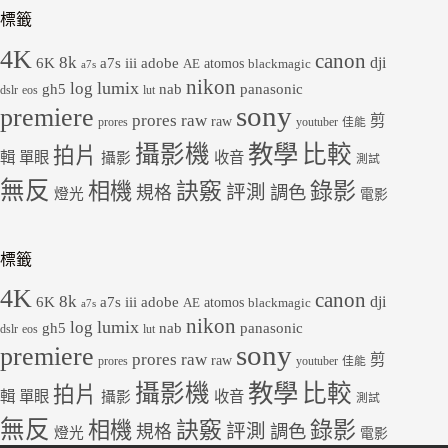
標籤
4K
canon
8k
dji
6K
a7s iii
adobe
atomos
AE
blackmagic
a7s
nikon
lumix
log
gh5
panasonic
nab
dslr
eos
lut
sony
premiere
prores raw
剪
raw
prores
youtuber
佳能
教學
攝影機
比較
拍片
輯
單眼
收音
攝影
測試
無反
錄影
相機
訣竅
評測
規格
調色
燈光
電影
標籤
4K
canon
8k
dji
6K
a7s iii
adobe
atomos
AE
blackmagic
a7s
nikon
lumix
log
gh5
panasonic
nab
dslr
eos
lut
sony
premiere
prores raw
剪
raw
prores
youtuber
佳能
教學
攝影機
比較
拍片
輯
單眼
收音
攝影
測試
無反
錄影
相機
訣竅
評測
規格
調色
燈光
電影