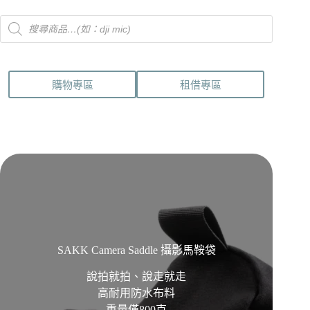
Products
search
購物專區
租借專區
SAKK Camera Saddle 攝影馬鞍袋
說拍就拍、說走就走
高耐用防水布料
重量僅800克