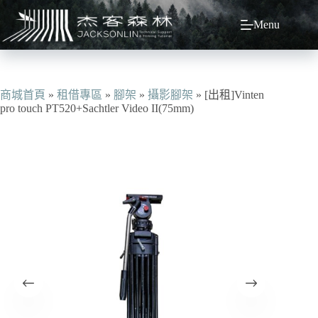
跳
Menu
至
主
要
內
容
商城首頁
»
租借專區
»
腳架
»
攝影腳架
»
[出租]Vinten
pro touch PT520+Sachtler Video II(75mm)