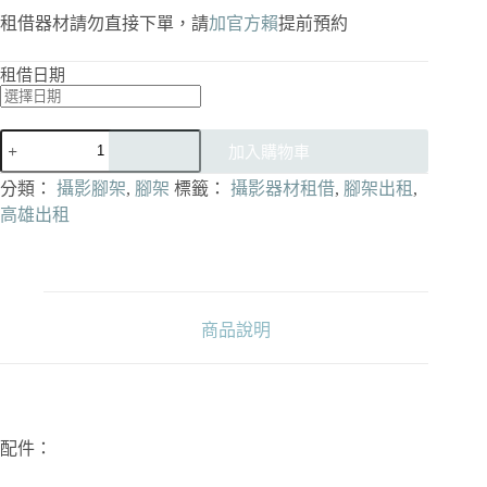
租借器材請勿直接下單，請
加官方賴
提前預約
租借日期
[出
加入購物車
租]Vinten
pro
分類：
攝影腳架
,
腳架
標籤：
攝影器材租借
,
腳架出租
,
touch
高雄出租
PT520+Sachtler
Video
II(75mm)
數
量
商品說明
配件：