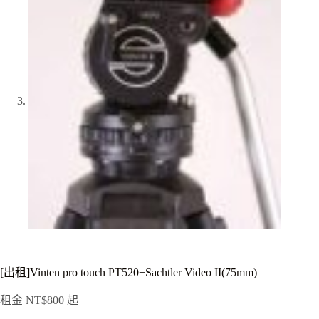
[出租]Vinten pro touch PT520+Sachtler Video II(75mm)
租金
NT$
800
起