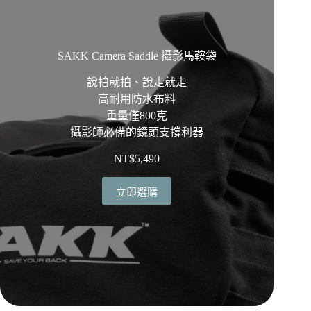
SAKK Camera Saddle 攝影馬鞍袋
說拍就拍、說走就走
高耐用防水布料
重量僅800克
攝影師必備的鏡頭支撐利器
NT$
5,490
立即選購