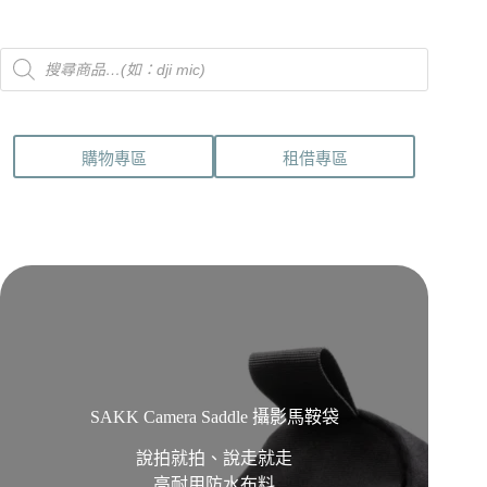
Products
search
購物專區
租借專區
SAKK Camera Saddle 攝影馬鞍袋
說拍就拍、說走就走
高耐用防水布料