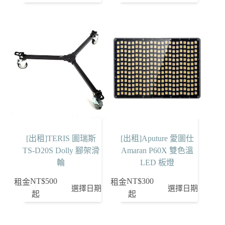
[出租]TERIS 圖瑞斯
[出租]Aputure 愛圖仕
TS-D20S Dolly 腳架滑
Amaran P60X 雙色溫
輪
LED 板燈
NT$
500
NT$
300
租金
租金
選擇日期
選擇日期
起
起