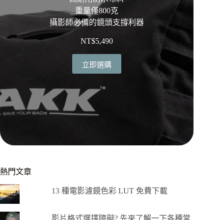
重量僅800克
攝影師必備的鏡頭支撐利器
NT$
5,490
立即選購
熱門文章
13 種電影濾鏡色彩 LUT 免費下載
影片格式選擇障礙? 先來了解一下各種常