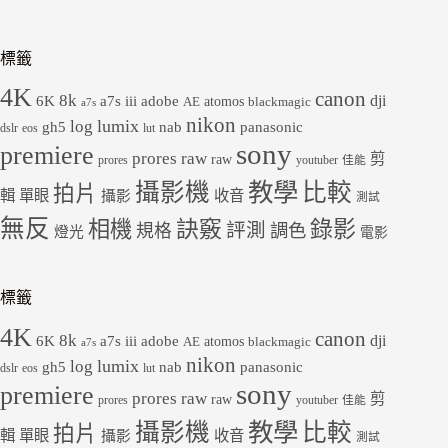
標籤
4K
canon
8k
dji
6K
a7s iii
adobe
atomos
AE
blackmagic
a7s
nikon
lumix
log
gh5
panasonic
nab
dslr
eos
lut
sony
premiere
prores raw
剪
raw
prores
youtuber
佳能
教學
攝影機
比較
拍片
輯
單眼
收音
攝影
測試
無反
錄影
相機
訣竅
評測
規格
調色
燈光
電影
標籤
4K
canon
8k
dji
6K
a7s iii
adobe
atomos
AE
blackmagic
a7s
nikon
lumix
log
gh5
panasonic
nab
dslr
eos
lut
sony
premiere
prores raw
剪
raw
prores
youtuber
佳能
教學
攝影機
比較
拍片
輯
單眼
收音
攝影
測試