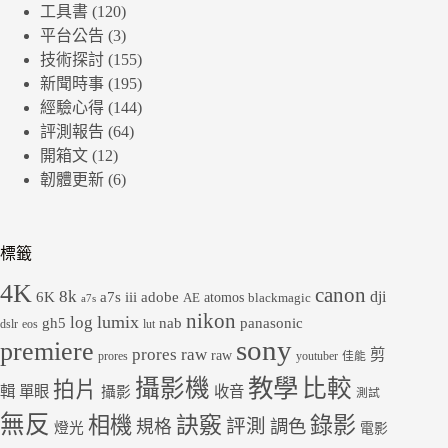
工具書
(120)
平台公告
(3)
技術探討
(155)
新聞時事
(195)
經驗心得
(144)
評測報告
(64)
開箱文
(12)
韌體更新
(6)
標籤
4K
canon
8k
dji
6K
a7s iii
adobe
atomos
AE
blackmagic
a7s
nikon
lumix
log
gh5
panasonic
nab
dslr
eos
lut
sony
premiere
prores raw
剪
raw
prores
youtuber
佳能
教學
攝影機
比較
拍片
輯
單眼
收音
攝影
測試
無反
錄影
相機
訣竅
評測
規格
調色
燈光
電影