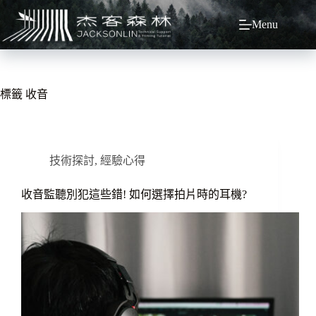
跳
Menu
至
主
要
內
容
標籤
收音
技術探討
,
經驗心得
收音監聽別犯這些錯! 如何選擇拍片時的耳機?