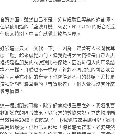
唉呀原來白頭髮已這麼多了…
音質方面，雖然自己不是十分有經驗且專業的錄音師，
但以使用過的「監聽耳機」來說，NTH-100 的低音段沒
什麼太特別，中高音感覺上較為渾厚。
好啦這些只是「交代一下」，因為一定會有人來問我耳
機「聽」起來感覺如何，但我覺得大大們還是自己去店
裡或是借朋友的來試聽比較保險，因為每個人的耳朵結
構不一樣、耳膜也不一樣厚，針對不同頻段的聲音或音
樂、甚至在不同的音量下也會得到不同的共鳴，尤其是
這種針對監聽耳機的「音質形容」，個人覺得沒有什麼
參考價值。
這一類封閉式耳機，除了舒適感很重要之外，我還很喜
歡測試它的隔音效果，以官方的數據來說，它的物理隔
音效果達20dB，實際試了一下我覺得效果還可以，雖不
算用過最優，但也已是那種「聽著聽著音樂，老婆突然