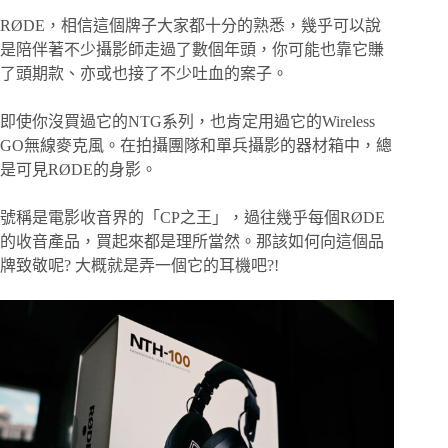
RØDE，相信這個牌子大家都十分的熟悉，幾乎可以說
是陪伴著不少攝影師走過了數個年頭，你可能也靠它賺
了頭期款、亦或也接了不少吐血的案子。
即使你沒買過它的NTG系列，也肯定用過它的Wireless
GO無線麥克風。在拍攝團隊和單兵攝影的器材箱中，總
是可見RØDE的身影。
號稱是電影收音界的「CP之王」，過往幾乎每個RØDE
的收音產品，買起來都是理所當然。那該如何向這個品
牌致敬呢? 大概就是弄一個它的耳機吧?!