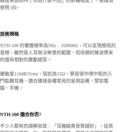
殺進來說她叫了你為什麼不回」的那種程度了，需謹慎
使用 (抖~
技術規格
NTH-100 的響應頻率為5Hz – 35000Hz，可以呈現極低的
音頻，雖然是人耳無法察覺的範圍，但低頻的聲波帶來
的還有相對的震動感受。
靈敏度110dB/Vrms，阻抗為32Ω。算是很中規中矩的入
門監聽耳機，適合連接各種常見的家用設備，譬如電
腦、手機。
NTH-100 適合你否?
不少人都有的誤解就是：「耳機越貴音質越好」，這其