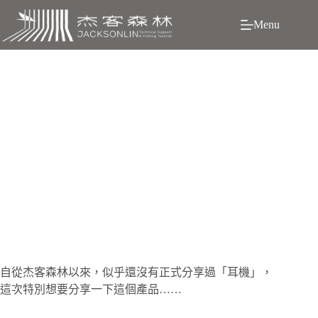
跳
Menu
至
主
要
內
容
監聽耳機 RØDE NTH-100：收音CP之王的信仰儲值?!
自從杰客森林以來，似乎還沒有正式分享過「耳機」，
這次特別想要分享一下這個產品……