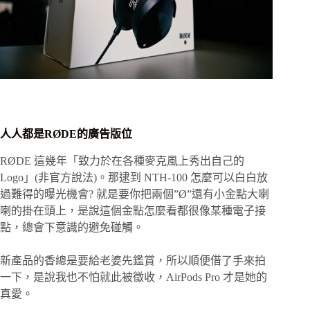
人人都是RØDE的廣告版位
RØDE 這幾年「致力於在各種麥克風上秀出自己的
Logo」(非官方說法)。那逮到 NTH-100 怎麼可以白白放
過難得的曝光機會? 就是要你把兩個”Ø”還有小金點大喇
喇的掛在頭上，是說這個金點怎麼看都很像某種電子接
點，總會下意識的避免碰觸。
新產品的香總是要給老婆先鑑賞，所以順便借了手來拍
一下，是說我也不怕就此被徵收，AirPods Pro 才是她的
真愛。