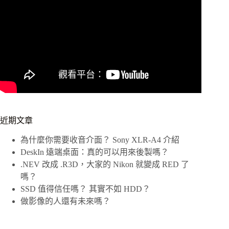
近期文章
為什麼你需要收音介面？ Sony XLR-A4 介紹
DeskIn 遠端桌面：真的可以用來後製嗎？
.NEV 改成 .R3D，大家的 Nikon 就變成 RED 了
嗎？
SSD 值得信任嗎？ 其實不如 HDD？
做影像的人還有未來嗎？