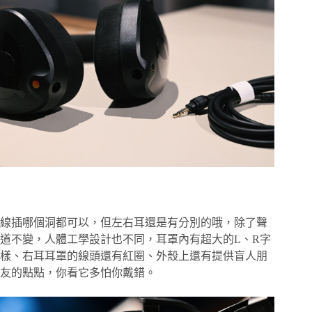
線插哪個洞都可以，但左右耳還是有分別的哦，除了聲
道不變，人體工學設計也不同，耳罩內有超大的L、R字
樣、右耳耳罩的線頭還有紅圈、外殼上還有提供盲人朋
友的點點，你看它多怕你戴錯。