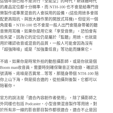
這個年頭已經不是流行「全能型」的時代，新媒體時代
的產品定位都十分精準，而 NTH-100 也不會是給專門音
樂製作或專業混音的人會採用的設備，(這些用途多會搭
配更高阻抗、與放大器作業的開放式耳機)。但從另一個
角度看，NTH-100 也不會是一般人出門會隨身帶著的聽
音樂用耳機，如果你是用它來「享受音樂」，恐怕會有
些失望，因為它的定位仍是屬於「監聽」用途、也就是
用於確認收音或混音的品質，一般人可能會因為沒有
「超強降噪」或是「加強重低音」等功能而嫌棄它。
不過，如果你是時常外拍的動態攝影師，或是你就是個
Boom man收音員，需要時刻確保聲音正常收錄、確認訊
號清晰、底噪是否異常…等等，那隨身帶個 NTH-100 陪
你上山下海，倒是挺合適的，從拍攝到後製，它都可以
陪著你。
官方的說法是「適合內容創作者使用」，除了攝影師之
外同樣也包括 Podcaster、小型音樂混音製作等用途，對
於所有非一線的影音節目製作都很適合，適合不止是因