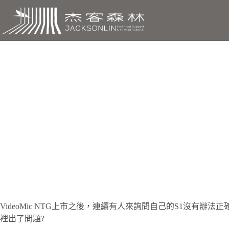
跳
至
主
要
內
容
VideoMic NTG 不支援 L
V
ideoMic NTG上市之後，連續有人來詢問自己的S1沒有
裡出了問題?