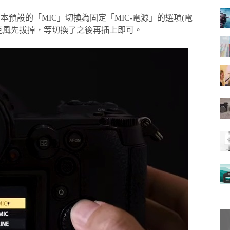
預設的「MIC」切換為固定「MIC-電源」的選項(電
克風先拔掉，等切換了之後再插上即可。