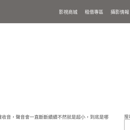
影視商城
租借專區
攝影情報
umix 相機? 簡單步驟修正收音問題
搜
辦法正確收音，聲音會一直斷斷續續不然就是超小，到底是哪