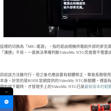
這裡的切換為「MIC-電源」，指的是由相機供電給外部的麥
「溝通」不良，一直無法準確判斷VideoMic NTG究竟需不需
目前該方法雖可行，但之後也應該要有韌體修正，畢竟長期使用還是會有
本身。好笑的是RODE官網提供的VideoMic NTG新韌體，裡
興的欲下載時，才發現手上的VideoMic NTG已是
最新版本的韌體(1
←