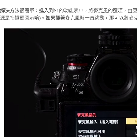
解決方法很簡單：進入到S1的功能表中，將麥克風的選項，由原本
源是指插頭圖示唷)。如果插著麥克風時一直跳動，那可以將麥