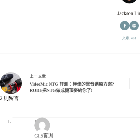
Jackson Li
文章: 461
上一
文章
VideoMic NTG 評測：極佳的聲音還原方案?
RODE把NTG做成機頂麥給你了!
2 則留言
Isaac
Gh5實測