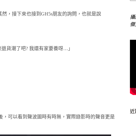
其然，接下來也接到GH5s朋友的詢問，也就是說
攝
傑
迎來退貨潮了吧? 我還有家要養呀…」
近
開啟之後，可以看到聲波圖時有時無，實際錄影時的聲音更是