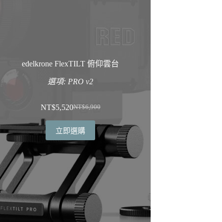
edelkrone FlexTILT 俯仰雲台
選項: PRO v2
NT$
5,520
NT$
6,900
原
目
始
前
立即選購
價
價
格：
格：
NT$6,900。
NT$5,520。