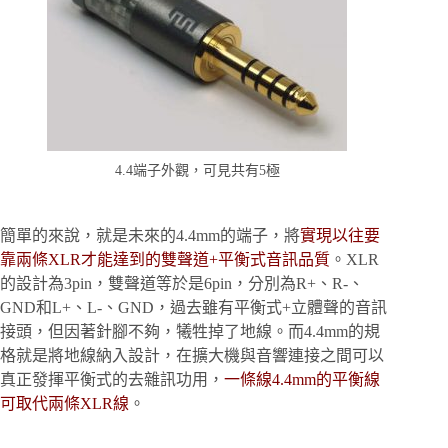
4.4端子外觀，可見共有5極
簡單的來說，就是未來的4.4mm的端子，將
實現以往要
靠兩條XLR才能達到的雙聲道+平衡式音訊品質
。XLR
的設計為3pin，雙聲道等於是6pin，分別為R+、R-、
GND和L+、L-、GND，過去雖有平衡式+立體聲的音訊
接頭，但因著針腳不夠，犧牲掉了地線。而4.4mm的規
格就是將地線納入設計，在擴大機與音響連接之間可以
真正發揮平衡式的去雜訊功用，
一條線4.4mm的平衡線
可取代兩條XLR線
。