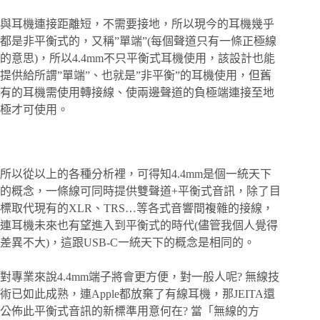
與耳機連接距離短，不需要接地，所以現今的耳機幾乎
都是非平衡式的，又稱”單端”(每個聲道只有一條正極線
的意思)，所以4.4mm不只平衡式耳機使用，該設計也能
提供給所謂”單端”、也就是”非平衡”的耳機使用，但舊
有的耳機需使用轉接線、使兩邊聲道的負極端連接至地
極才可使用。
所以從以上的各種分析裡，可得知4.4mm是個一統天下
的概念，一條線可同時提供雙聲道+平衡式音訊，除了目
標取代現有的XLR、TRS…等各式音響間複雜的接線，
連耳機未來也有望進入到平衡式的時代(儘管我個人覺得
差異不大)，這跟USB-C一統天下的概念是相同的。
對專業來說4.4mm端子將會更方便，對一般人呢? 無線技
術已如此成熟，連Apple都放棄了有線耳機，那JEITA還
公佈此平衡式音訊的新標準用意何在? 當「無線的方