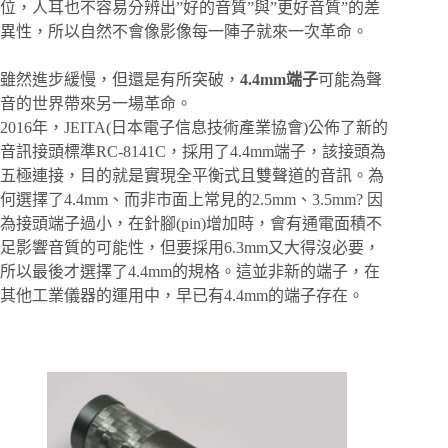
位，人耳也不容易分辨出”好的音質”與”更好音質”的差
異性，所以自然不會像影像每一陣子就來一次革命。
雖然進步緩慢，但還是有所突破，
4.4mm端子
可能為聲
音的世界帶來另一場革命。
2016年，JEITA(日本電子信息技術產業協會)公佈了新的
音訊接頭標準RC-8141C，採用了4.4mm端子，該接頭為
五極連接，目的就是實現全平衡式且雙聲道的音訊。為
何選擇了4.4mm、而非市面上常見的2.5mm、3.5mm? 因
為接頭端子過小，在針腳(pin)增加時，會有通電面積不
足影響音質的可能性，但要採用6.3mm又大得沒必要，
所以最後才選擇了4.4mm的規格。這並非新的端子，在
其他工業儀器的運用中，早已有4.4mm的端子存在。