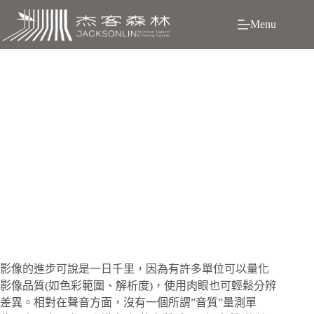
跳
Menu
至
主
要
內
容
數位新革命，4.4mm耳機接頭?
影
像的進步可說是一日千里，因為有許多單位可以量化
影像品質(如色彩範圍、解析度)，使用肉眼也可輕鬆分辨
差異。相對在聲音方面，沒有一個所謂”音質”量測單