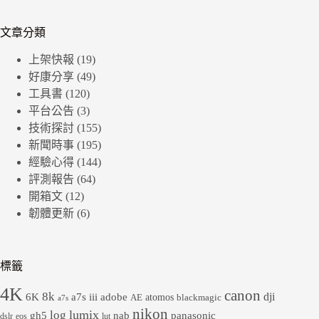
文章分類
上架快報
(19)
好康分享
(49)
工具書
(120)
平台公告
(3)
技術探討
(155)
新聞時事
(195)
經驗心得
(144)
評測報告
(64)
開箱文
(12)
韌體更新
(6)
標籤
4K
canon
8k
dji
6K
a7s iii
adobe
atomos
AE
blackmagic
a7s
nikon
lumix
log
gh5
panasonic
nab
dslr
eos
lut