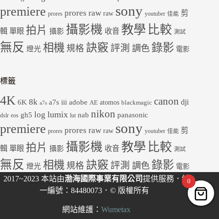
sony
premiere
prores raw
剪
raw
prores
youtuber
佳能
教學
攝影機
比較
拍片
輯
單眼
收音
攝影
測試
無反
錄影
相機
訣竅
評測
規格
調色
燈光
電影
標籤
4K
canon
8k
dji
6K
a7s iii
adobe
atomos
AE
blackmagic
a7s
nikon
lumix
log
gh5
panasonic
nab
dslr
eos
lut
sony
premiere
prores raw
剪
raw
prores
youtuber
佳能
教學
攝影機
比較
拍片
輯
單眼
收音
攝影
測試
無反
錄影
相機
訣竅
評測
規格
調色
燈光
電影
2017~2023 本站由
渤海國際事業有限公司
提供服務．統
0
一編號：84480073．© 版權所有
網站維護：
Wumetax