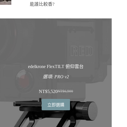
能誰比較香?
edelkrone FlexTILT 俯仰雲台
選項: PRO v2
NT$
5,520
NT$
6,900
原
目
始
前
立即選購
價
價
格：
格：
NT$6,900。
NT$5,520。