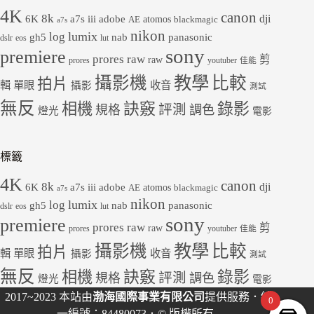
4K
canon
8k
dji
6K
a7s iii
adobe
atomos
AE
blackmagic
a7s
nikon
lumix
log
gh5
panasonic
nab
dslr
eos
lut
sony
premiere
prores raw
剪
raw
prores
youtuber
佳能
教學
攝影機
比較
拍片
輯
單眼
收音
攝影
測試
無反
錄影
相機
訣竅
評測
規格
調色
燈光
電影
標籤
4K
canon
8k
dji
6K
a7s iii
adobe
atomos
AE
blackmagic
a7s
nikon
lumix
log
gh5
panasonic
nab
dslr
eos
lut
sony
premiere
prores raw
剪
raw
prores
youtuber
佳能
教學
攝影機
比較
拍片
輯
單眼
收音
攝影
測試
無反
錄影
相機
訣竅
評測
規格
調色
燈光
電影
2017~2023 本站由
渤海國際事業有限公司
提供服務．統
0
一編號：84480073．© 版權所有