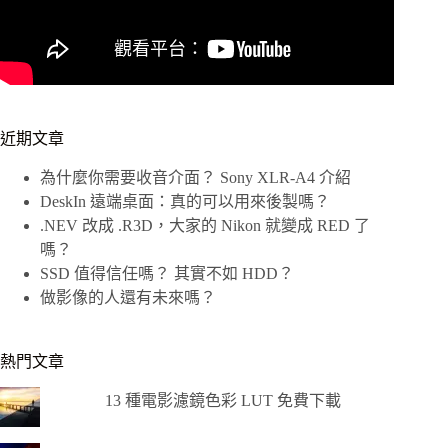
近期文章
為什麼你需要收音介面？ Sony XLR-A4 介紹
DeskIn 遠端桌面：真的可以用來後製嗎？
.NEV 改成 .R3D，大家的 Nikon 就變成 RED 了
嗎？
SSD 值得信任嗎？ 其實不如 HDD？
做影像的人還有未來嗎？
熱門文章
13 種電影濾鏡色彩 LUT 免費下載