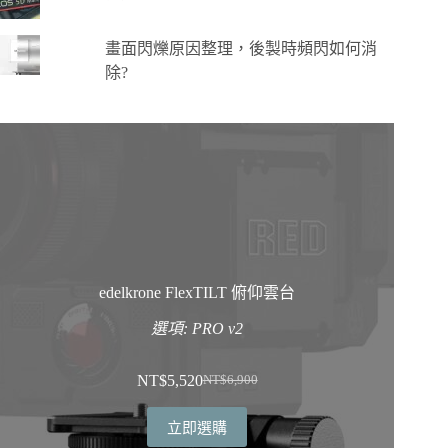
畫面閃爍原因整理，後製時頻閃如何消
除?
edelkrone FlexTILT 俯仰雲台
選項: PRO v2
NT$
5,520
NT$
6,900
原
目
始
前
立即選購
價
價