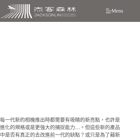
跳
Menu
至
主
要
內
容
競爭激烈的相機市場，你想要的是什麼? 需要的又是什
麼?
每
一代新的相機推出時都需要有吸睛的新亮點，也許是
進化的規格或是更強大的捕捉能力…。但這些新的產品
中是否有真正的去改進前一代的缺點？或只是為了藉新