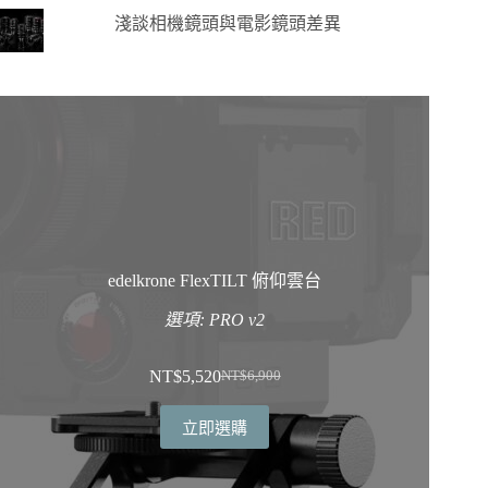
淺談相機鏡頭與電影鏡頭差異
edelkrone FlexTILT 俯仰雲台
選項: PRO v2
NT$
5,520
NT$
6,900
原
目
始
前
立即選購
價
價
格：
格：
NT$6,900。
NT$5,520。