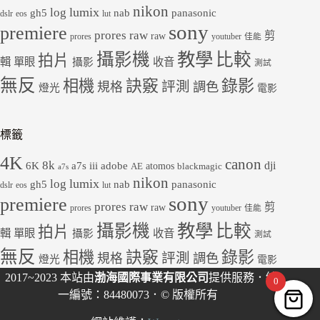
nikon
lumix
log
gh5
panasonic
nab
dslr
eos
lut
sony
premiere
prores raw
剪
raw
prores
youtuber
佳能
教學
攝影機
比較
拍片
輯
單眼
收音
攝影
測試
無反
錄影
相機
訣竅
評測
規格
調色
燈光
電影
標籤
4K
canon
8k
dji
6K
a7s iii
adobe
atomos
AE
blackmagic
a7s
nikon
lumix
log
gh5
panasonic
nab
dslr
eos
lut
sony
premiere
prores raw
剪
raw
prores
youtuber
佳能
教學
攝影機
比較
拍片
輯
單眼
收音
攝影
測試
無反
錄影
相機
訣竅
評測
規格
調色
燈光
電影
2017~2023 本站由
渤海國際事業有限公司
提供服務．統
0
一編號：84480073．© 版權所有