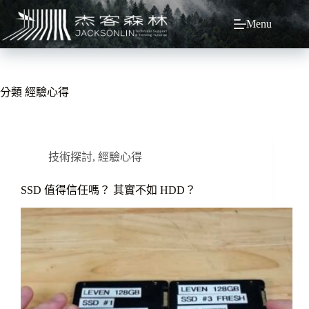
跳
Menu
至
主
要
內
容
分類
經驗心得
技術探討
,
經驗心得
SSD 值得信任嗎？ 其實不如 HDD？