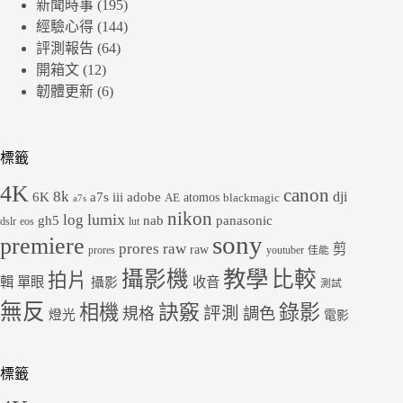
新聞時事
(195)
經驗心得
(144)
評測報告
(64)
開箱文
(12)
韌體更新
(6)
標籤
4K
canon
8k
dji
6K
a7s iii
adobe
atomos
AE
blackmagic
a7s
nikon
lumix
log
gh5
panasonic
nab
dslr
eos
lut
sony
premiere
prores raw
剪
raw
prores
youtuber
佳能
教學
攝影機
比較
拍片
輯
單眼
收音
攝影
測試
無反
錄影
相機
訣竅
評測
規格
調色
燈光
電影
標籤