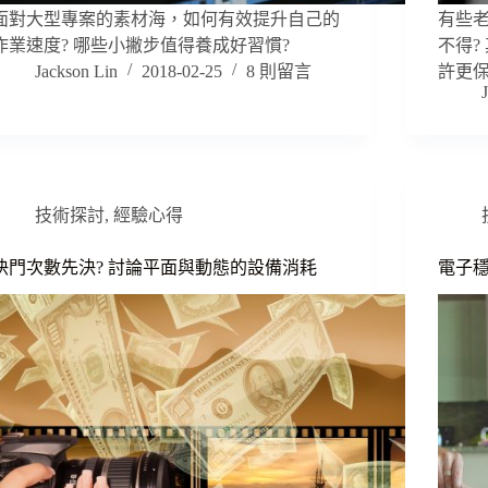
面對大型專案的素材海，如何有效提升自己的
有些
作業速度? 哪些小撇步值得養成好習慣?
不得?
Jackson Lin
2018-02-25
8 則留言
許更
技術探討
,
經驗心得
快門次數先決? 討論平面與動態的設備消耗
電子穩