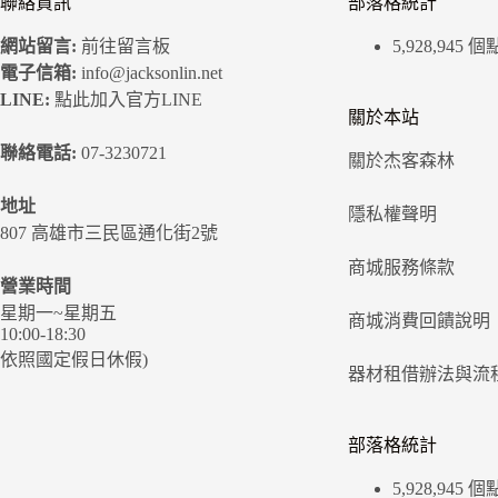
聯絡資訊
部落格統計
網站留言:
前往留言板
5,928,945 
電子信箱:
info@jacksonlin.net
LINE:
點此加入官方LINE
關於本站
聯絡電話:
07-3230721
關於杰客森林
地址
隱私權聲明
807 高雄市三民區通化街2號
商城服務條款
營業時間
星期一~星期五
商城消費回饋說明
10:00-18:30
依照國定假日休假)
器材租借辦法與流
部落格統計
5,928,945 