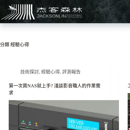
跳
至
主
要
內
容
分類
經驗心得
技術探討
,
經驗心得
,
評測報告
第一次買NAS就上手? 淺談影音職人的作業需
求