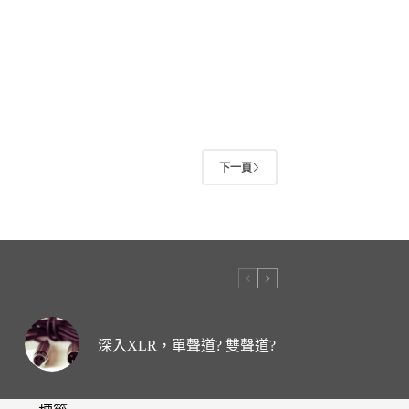
下一頁
深入XLR，單聲道? 雙聲道?