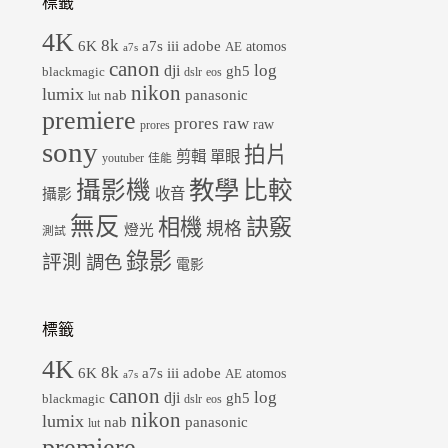
標籤
4K
8k
6K
a7s iii
adobe
atomos
AE
a7s
canon
dji
log
gh5
blackmagic
dslr
eos
nikon
lumix
panasonic
nab
lut
premiere
prores raw
raw
prores
sony
拍片
剪輯
單眼
youtuber
佳能
教學
攝影機
比較
收音
攝影
無反
相機
訣竅
規格
燈光
測試
錄影
評測
調色
電影
標籤
4K
8k
6K
a7s iii
adobe
atomos
AE
a7s
canon
dji
log
gh5
blackmagic
dslr
eos
nikon
lumix
panasonic
nab
lut
premiere