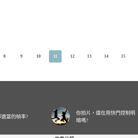
8
9
10
11
12
13
14
15
你拍片，還在用快門控制明
適當的幀率?
暗嗎?