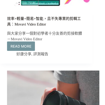
效率+輕量+簡易+智能，且不失專業的剪輯工
具：Movavi Video Editor
與大家分享一個對初學者十分友善的剪接軟體
－Movavi Video Editor
READ MORE
效
率
好康分享
,
評測報告
+輕
量
+簡
易
+智
能，
且
不
失
專