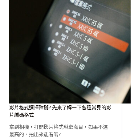
拍
影
片
的
高
畫
素
機
種：
SONY
A7R
V
影片格式選擇障礙? 先來了解一下各種常見的影
片編碼格式
拿到相機，打開影片格式琳瑯滿目，如果不選
最高的，拍出來能看嗎?