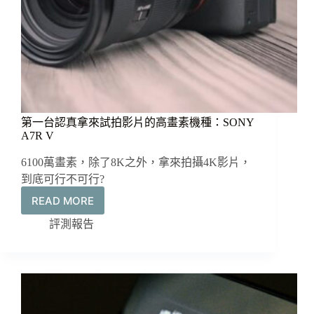
自
動
捲
動
第一台認真拿來試拍影片的高畫素機種：SONY
A7R V
6100萬畫素，除了8K之外，拿來拍攝4K影片，
到底可行不可行?
READ MORE
第
一
評測報告
台
認
真
拿
來
試