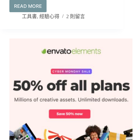
READ MORE
影
片
工具書
,
經驗心得
2 則留言
格
式
選
擇
障
礙?
先
來
了
解
一
下
各
種
常
見
的
影