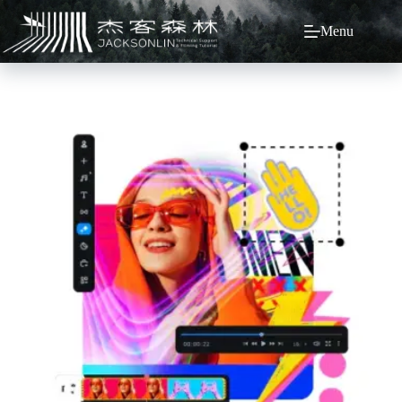
跳
Menu
至
主
要
內
容