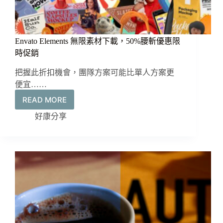
片
編
碼
格
Envato Elements 無限素材下載，50%腰斬優惠限
式
時促銷
把握此折扣機會，團隊方案可能比單人方案更
便宜……
READ MORE
Envato
Elements
好康分享
無
限
素
材
下
載，
50%
腰
斬
優