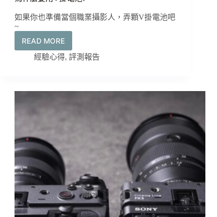
能
如果你也準備當個職業攝影人，弄顆V掛電池吧
~
READ MORE
為
什
經驗心得
,
評測報告
麼
要
用
V
掛
電
池?