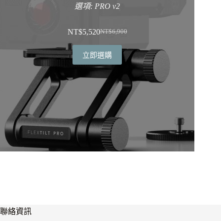
選項: PRO v2
NT$
5,520
NT$
6,900
原
目
始
前
立即選購
價
價
格：
格：
NT$6,900。
NT$5,520。
聯絡資訊