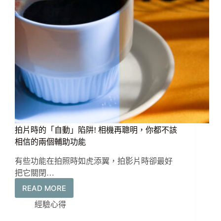
惠
限
時
促
銷
拍片時的「自動」陷阱! 相機再聰明，你都不該
相信的兩個輔助功能
有些功能在拍照時如虎添翼，拍影片時卻最好
把它關閉…
READ MORE
拍
片
經驗心得
時