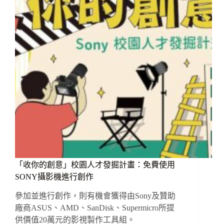
攻
頂
是
對
的
嗎?
從
拍
片
看
片
幅
選
擇
「收你的創意」校園人才發掘計畫：免費使用
SONY攝影機進行創作
參加並進行創作，則有機會獲得由Sony及贊助
廠商ASUS、AMD、SanDisk、Supermicro所提
供價值20萬元的影視製作工具組。