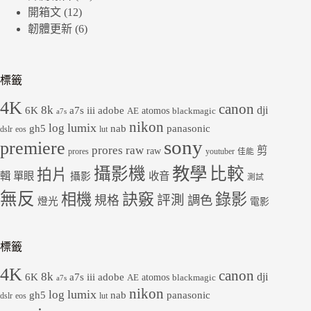
開箱文
(12)
韌體更新
(6)
標籤
4K
canon
8k
dji
6K
a7s iii
adobe
atomos
AE
blackmagic
a7s
nikon
lumix
log
gh5
panasonic
nab
dslr
eos
lut
sony
premiere
prores raw
剪
raw
prores
youtuber
佳能
教學
攝影機
比較
拍片
輯
單眼
收音
攝影
測試
無反
錄影
相機
訣竅
評測
規格
調色
燈光
電影
標籤
4K
canon
8k
dji
6K
a7s iii
adobe
atomos
AE
blackmagic
a7s
nikon
lumix
log
gh5
panasonic
nab
dslr
eos
lut