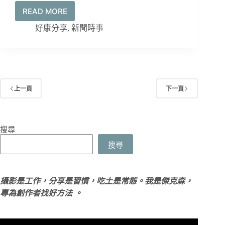
READ MORE
「收
你
好康分享
,
新聞時事
的
創
意」
校
園
人
上一頁
下一頁
才
發
掘
搜尋
計
畫：
搜尋
免
費
使
攝影是工作，分享是習慣，吃土是常態。我是傑克森，
用
專為創作者找好方法 。
SONY
攝
影