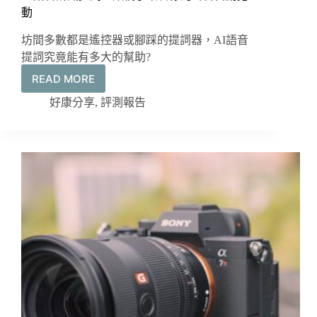
動
坊間多數都是遙控器或腳踩的提詞器，AI語音
提詞究竟能有多大的幫助?
READ MORE
AI
語
好康分享
,
評測報告
音
辨
識
提
詞：
讓
稿
子
跟
著
你
的
聲
音