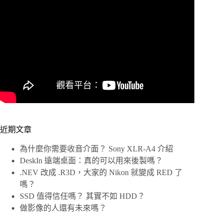
機
進
行
創
作
近期文章
為什麼你需要收音介面？ Sony XLR-A4 介紹
DeskIn 遠端桌面：真的可以用來後製嗎？
.NEV 改成 .R3D，大家的 Nikon 就變成 RED 了
嗎？
SSD 值得信任嗎？ 其實不如 HDD？
做影像的人還有未來嗎？