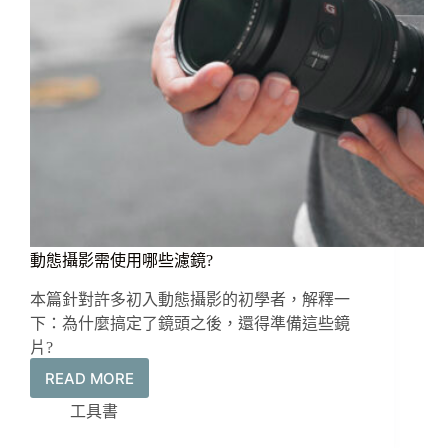
業
的
剪
輯
工
具：
Movavi
Video
Editor
動態攝影需使用哪些濾鏡?
本篇針對許多初入動態攝影的初學者，解釋一
下：為什麼搞定了鏡頭之後，還得準備這些鏡
片?
READ MORE
動
態
工具書
攝