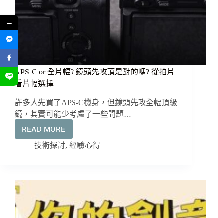
←
APS-C or 全片幅? 鏡頭先攻頂是對的嗎? 從拍片
看片幅選擇
許多人先買了APS-C機身，但鏡頭先攻全幅頂級
鏡，其實可能少考慮了一些問題…
READ MORE
APS-
C
技術探討
,
經驗心得
or
全
片
幅?
鏡
頭
先