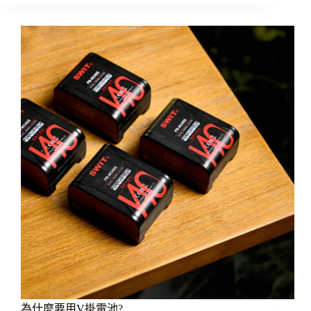
的
「自
動」
陷
阱!
相
機
再
聰
明，
你
都
不
該
相
信
的
兩
個
輔
助
為什麼要用V掛電池?
功