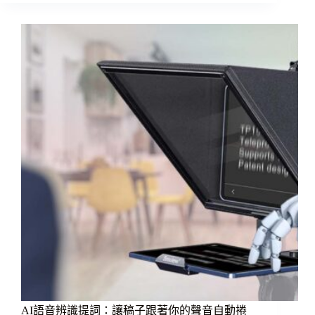
影
需
使
用
哪
些
濾
鏡?
AI語音辨識提詞：讓稿子跟著你的聲音自動捲