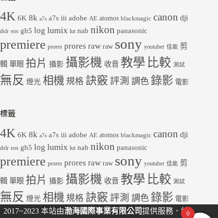
4K
canon
8k
dji
6K
a7s iii
adobe
atomos
AE
blackmagic
a7s
nikon
lumix
log
gh5
panasonic
nab
dslr
eos
lut
sony
premiere
prores raw
剪
raw
prores
youtuber
佳能
教學
攝影機
比較
拍片
輯
單眼
收音
攝影
測試
無反
錄影
相機
訣竅
評測
規格
調色
燈光
電影
標籤
4K
canon
8k
dji
6K
a7s iii
adobe
atomos
AE
blackmagic
a7s
nikon
lumix
log
gh5
panasonic
nab
dslr
eos
lut
sony
premiere
prores raw
剪
raw
prores
youtuber
佳能
教學
攝影機
比較
拍片
輯
單眼
收音
攝影
測試
無反
錄影
相機
訣竅
評測
規格
調色
燈光
電影
2017~2023 本站由
渤海國際事業有限公司
提供服務．統
0