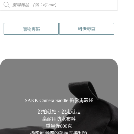
Products
search
購物專區
租借專區
SAKK Camera Saddle 攝影馬鞍袋
說拍就拍、說走就走
高耐用防水布料
重量僅800克
攝影師必備的鏡頭支撐利器