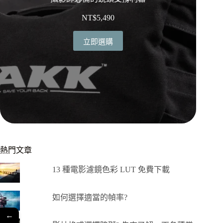
NT$
5,490
立即選購
熱門文章
13 種電影濾鏡色彩 LUT 免費下載
如何選擇適當的幀率?
←