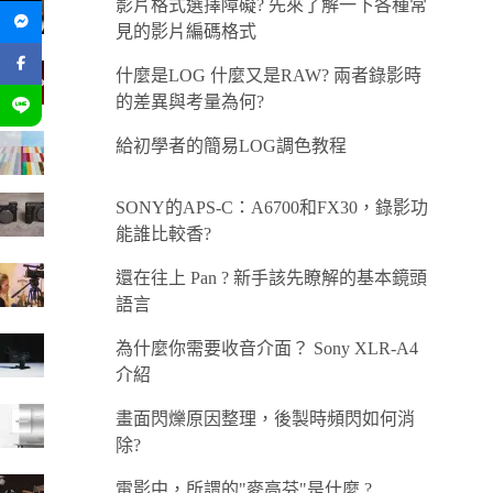
影片格式選擇障礙? 先來了解一下各種常
見的影片編碼格式
什麼是LOG 什麼又是RAW? 兩者錄影時
的差異與考量為何?
給初學者的簡易LOG調色教程
SONY的APS-C：A6700和FX30，錄影功
能誰比較香?
還在往上 Pan ? 新手該先瞭解的基本鏡頭
語言
為什麼你需要收音介面？ Sony XLR-A4
介紹
畫面閃爍原因整理，後製時頻閃如何消
除?
電影中，所謂的"麥高芬"是什麼 ?