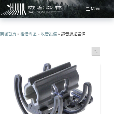
跳
Menu
至
主
要
內
容
商城首頁
»
租借專區
»
收音設備
»
錄音週邊設備