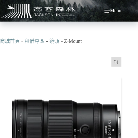
跳
Menu
至
主
要
內
容
商城首頁
»
租借專區
»
鏡頭
»
Z-Mount