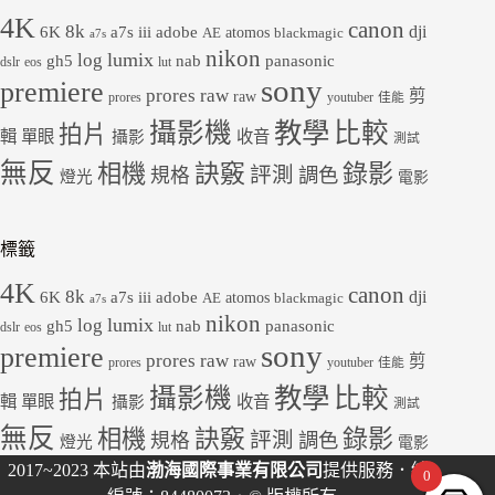
4K
canon
8k
dji
6K
a7s iii
adobe
atomos
AE
blackmagic
a7s
nikon
lumix
log
gh5
panasonic
nab
dslr
eos
lut
sony
premiere
prores raw
剪
raw
prores
youtuber
佳能
教學
攝影機
比較
拍片
輯
單眼
收音
攝影
測試
無反
錄影
相機
訣竅
評測
規格
調色
燈光
電影
標籤
4K
canon
8k
dji
6K
a7s iii
adobe
atomos
AE
blackmagic
a7s
nikon
lumix
log
gh5
panasonic
nab
dslr
eos
lut
sony
premiere
prores raw
剪
raw
prores
youtuber
佳能
教學
攝影機
比較
拍片
輯
單眼
收音
攝影
測試
無反
錄影
相機
訣竅
評測
規格
調色
燈光
電影
2017~2023 本站由
渤海國際事業有限公司
提供服務．統
0