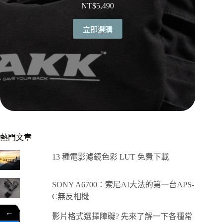
NT$
5,490
立即選購
熱門文章
13 種電影濾鏡色彩 LUT 免費下載
SONY A6700：索尼AI大法的第一台APS-
C無反相機
←
影片格式選擇障礙? 先來了解一下各種常