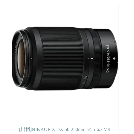
[出租]NIKKOR Z DX 50-250mm f/4.5-6.3 VR