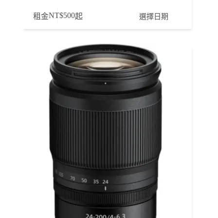
NT$
500
選擇日期
租金
起