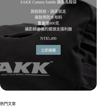
SAKK Camera Saddle 攝影馬鞍袋
說拍就拍、說走就走
高耐用防水布料
重量僅800克
攝影師必備的鏡頭支撐利器
NT$
5,490
立即選購
熱門文章