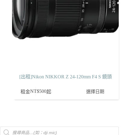
[出租]Nikon NIKKOR Z 24-120mm F4 S 鏡頭
NT$
500
選擇日期
租金
起
Products
search