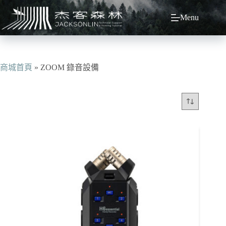
跳
Menu
至
主
要
內
容
商城首頁
»
ZOOM 錄音設備