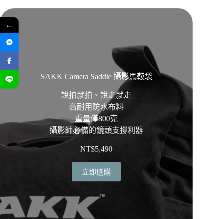
←
SAKK Camera Saddle 攝影馬鞍袋
說拍就拍、說走就走
高耐用防水布料
重量僅800克
攝影師必備的鏡頭支撐利器
NT$
5,490
立即選購