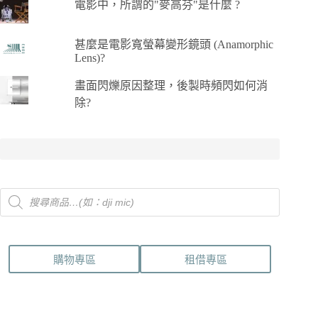
電影中，所謂的"麥高芬"是什麼 ?
甚麼是電影寬螢幕變形鏡頭 (Anamorphic
Lens)?
畫面閃爍原因整理，後製時頻閃如何消
除?
Products
search
購物專區
租借專區