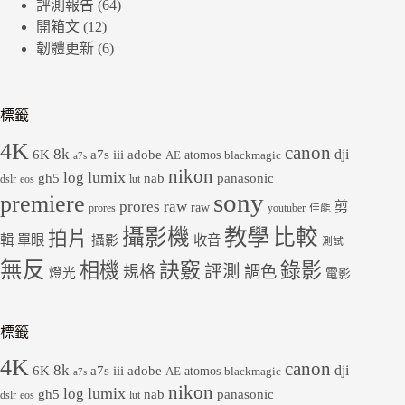
評測報告
(64)
開箱文
(12)
韌體更新
(6)
標籤
4K
canon
8k
dji
6K
a7s iii
adobe
atomos
AE
blackmagic
a7s
nikon
lumix
log
gh5
panasonic
nab
dslr
eos
lut
sony
premiere
prores raw
剪
raw
prores
youtuber
佳能
教學
攝影機
比較
拍片
輯
單眼
收音
攝影
測試
無反
錄影
相機
訣竅
評測
規格
調色
燈光
電影
標籤
4K
canon
8k
dji
6K
a7s iii
adobe
atomos
AE
blackmagic
a7s
nikon
lumix
log
gh5
panasonic
nab
dslr
eos
lut