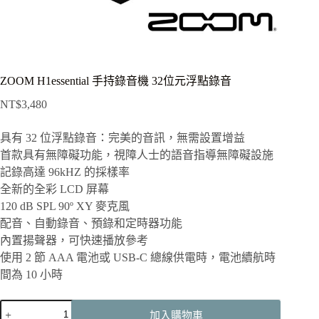
ZOOM H1essential 手持錄音機 32位元浮點錄音
NT$
3,480
具有 32 位浮點錄音：完美的音訊，無需設置增益
首款具有無障礙功能，視障人士的語音指導無障礙設施
記錄高達 96kHZ 的採樣率
全新的全彩 LCD 屏幕
120 dB SPL 90º XY 麥克風
配音、自動錄音、預錄和定時器功能
內置揚聲器，可快速播放參考
使用 2 節 AAA 電池或 USB-C 總線供電時，電池續航時
間為 10 小時
ZOOM
加入購物車
H1essential