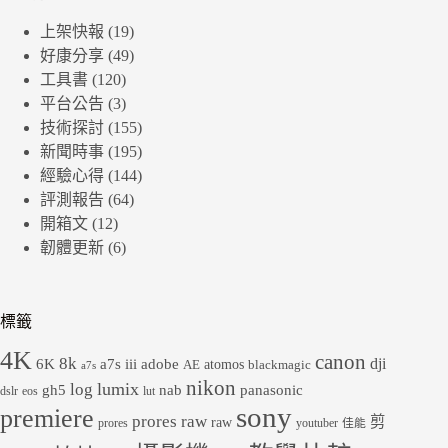
上架快報
(19)
好康分享
(49)
工具書
(120)
平台公告
(3)
技術探討
(155)
新聞時事
(195)
經驗心得
(144)
評測報告
(64)
開箱文
(12)
韌體更新
(6)
標籤
4K
canon
8k
dji
6K
a7s iii
adobe
atomos
AE
blackmagic
a7s
nikon
lumix
log
gh5
panasonic
nab
dslr
eos
lut
sony
premiere
prores raw
剪
raw
prores
youtuber
佳能