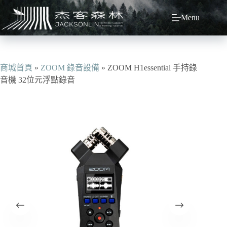
跳
Menu
至
主
要
內
容
商城首頁
»
ZOOM 錄音設備
»
ZOOM H1essential 手持錄
音機 32位元浮點錄音