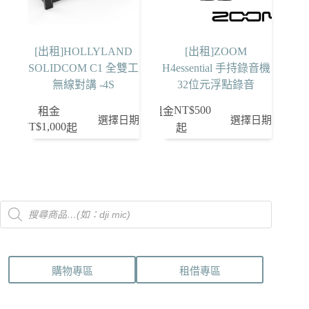
[出租]HOLLYLAND
[出租]ZOOM
SOLIDCOM C1 全雙工
H4essential 手持錄音機
無線對講 -4S
32位元浮點錄音
NT$
500
租金
租金
選擇日期
選擇日期
NT$
1,000
起
起
Products
search
購物專區
租借專區