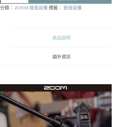
手
分類：
ZOOM 錄音設備
標籤：
錄音設備
持
錄
音
機
32
商品說明
位
元
浮
額外資訊
點
錄
音
數
量