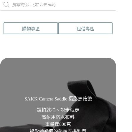
Products
search
購物專區
租借專區
SAKK Camera Saddle 攝影馬鞍袋
說拍就拍、說走就走
高耐用防水布料
重量僅800克
攝影師必備的鏡頭支撐利器