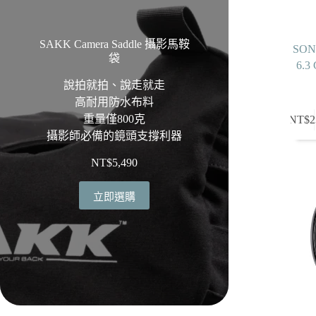
SAKK Camera Saddle 攝影馬鞍
SONY
袋
6.
說拍就拍、說走就走
高耐用防水布料
重量僅800克
NT$
2
攝影師必備的鏡頭支撐利器
NT$
5,490
立即選購