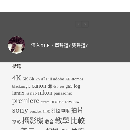
深入XLR，單聲道? 雙聲道?
標籤
4K
8k
6K
a7s iii
adobe
atomos
AE
a7s
canon
dji
log
gh5
blackmagic
dslr
eos
nikon
lumix
panasonic
nab
lut
premiere
prores raw
raw
prores
sony
拍片
剪輯
單眼
youtuber
佳能
教學
攝影機
比較
收音
攝影