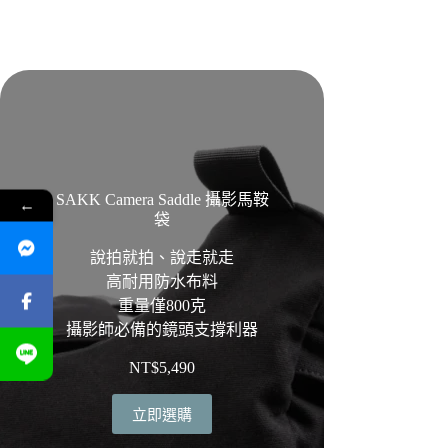
SAKK Camera Saddle 攝影馬鞍
←
袋
說拍就拍、說走就走
高耐用防水布料
重量僅800克
攝影師必備的鏡頭支撐利器
NT$
5,490
立即選購