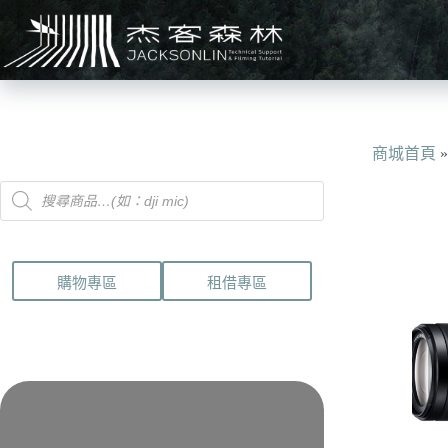
跳
至
主
要
內
容
商城首頁
Products
search
購物專區
租借專區