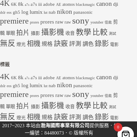
4K
canon
8k
dji
6K
a7s iii
adobe
atomos
AE
blackmagic
a7s
nikon
lumix
log
gh5
panasonic
nab
dslr
eos
lut
sony
premiere
prores raw
剪
raw
prores
youtuber
佳能
教學
攝影機
比較
拍片
輯
單眼
收音
攝影
測試
無反
錄影
相機
訣竅
評測
規格
調色
燈光
電影
標籤
4K
canon
8k
dji
6K
a7s iii
adobe
atomos
AE
blackmagic
a7s
nikon
lumix
log
gh5
panasonic
nab
dslr
eos
lut
sony
premiere
prores raw
剪
raw
prores
youtuber
佳能
教學
攝影機
比較
拍片
輯
單眼
收音
攝影
測試
無反
錄影
相機
訣竅
評測
規格
調色
燈光
電影
2017~2023 本站由
渤海國際事業有限公司
提供服務．統
0
一編號：84480073．© 版權所有