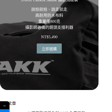
說拍就拍、說走就走
高耐用防水布料
重量僅800克
攝影師必備的鏡頭支撐利器
NT$
5,490
立即選購
熱門文章
←