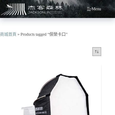
跳
Menu
至
主
要
內
容
商城首頁
»
Products tagged “保榮卡口”