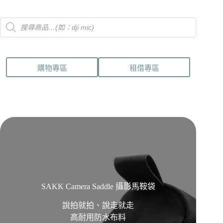
Products
search
購物專區
租借專區
SAKK Camera Saddle 攝影馬鞍袋
說拍就拍、說走就走
高耐用防水布料