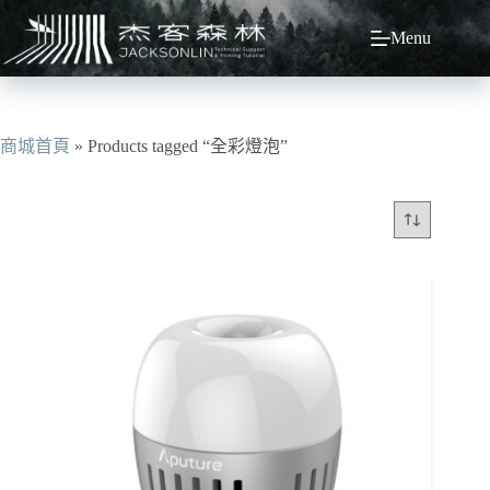
跳
Menu
至
主
要
內
容
商城首頁
»
Products tagged “全彩燈泡”