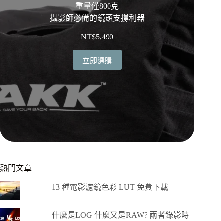
重量僅800克
攝影師必備的鏡頭支撐利器
NT$
5,490
立即選購
熱門文章
13 種電影濾鏡色彩 LUT 免費下載
什麼是LOG 什麼又是RAW? 兩者錄影時