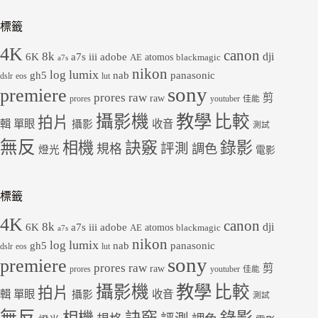
標籤
4K
canon
8k
dji
6K
a7s iii
adobe
atomos
AE
blackmagic
a7s
nikon
lumix
log
gh5
panasonic
nab
dslr
eos
lut
sony
premiere
prores raw
剪
raw
prores
youtuber
佳能
教學
攝影機
比較
拍片
輯
單眼
收音
攝影
測試
無反
錄影
相機
訣竅
評測
規格
調色
燈光
電影
標籤
4K
canon
8k
dji
6K
a7s iii
adobe
atomos
AE
blackmagic
a7s
nikon
lumix
log
gh5
panasonic
nab
dslr
eos
lut
sony
premiere
prores raw
剪
raw
prores
youtuber
佳能
教學
攝影機
比較
拍片
輯
單眼
收音
攝影
測試
無反