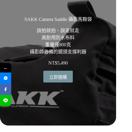
SAKK Camera Saddle 攝影馬鞍袋
說拍就拍、說走就走
高耐用防水布料
重量僅800克
攝影師必備的鏡頭支撐利器
NT$
5,490
←
立即選購