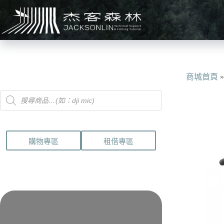
跳
至
主
要
內
容
商城首頁
Products
search
購物專區
租借專區