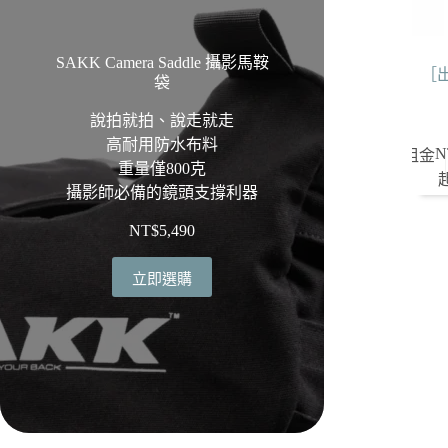
SAKK Camera Saddle 攝影馬鞍
［出租
袋
說拍就拍、說走就走
高耐用防水布料
N
租金
重量僅800克
攝影師必備的鏡頭支撐利器
NT$
5,490
立即選購