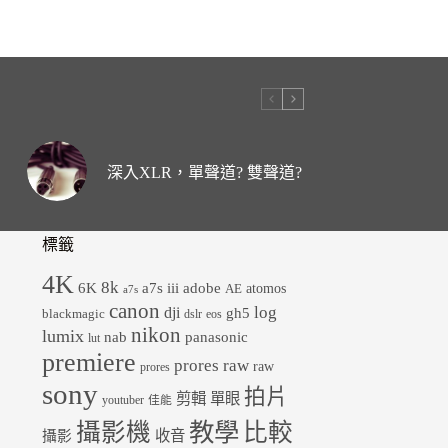
深入XLR，單聲道? 雙聲道?
標籤
4K
8k
6K
a7s iii
adobe
atomos
AE
a7s
canon
dji
log
gh5
blackmagic
dslr
eos
nikon
lumix
panasonic
nab
lut
premiere
prores raw
raw
prores
sony
拍片
剪輯
單眼
youtuber
佳能
教學
攝影機
比較
收音
攝影