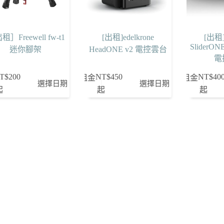
］Freewell fw-t1
[出租]edelkrone
[出租]
SliderONE
迷你腳架
HeadONE v2 電控雲台
電
T$
200
NT$
450
NT$
40
租金
租金
選擇日期
選擇日期
起
起
起