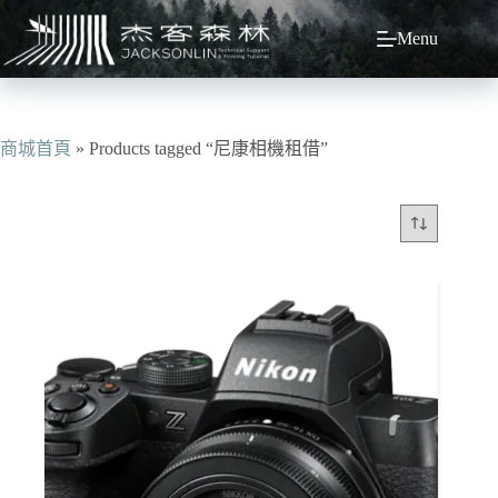
跳
Menu
至
主
要
內
容
商城首頁
»
Products tagged “尼康相機租借”