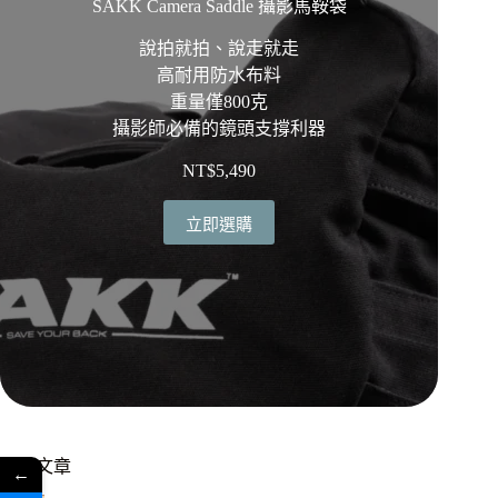
SAKK Camera Saddle 攝影馬鞍袋
說拍就拍、說走就走
高耐用防水布料
重量僅800克
攝影師必備的鏡頭支撐利器
NT$
5,490
立即選購
熱門文章
←