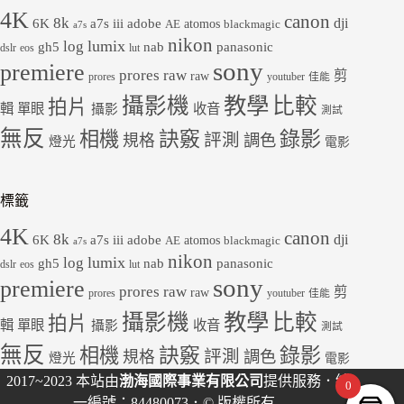
4K
canon
8k
dji
6K
a7s iii
adobe
atomos
AE
blackmagic
a7s
nikon
lumix
log
gh5
panasonic
nab
dslr
eos
lut
sony
premiere
prores raw
剪
raw
prores
youtuber
佳能
教學
攝影機
比較
拍片
輯
單眼
收音
攝影
測試
無反
錄影
相機
訣竅
評測
規格
調色
燈光
電影
標籤
4K
canon
8k
dji
6K
a7s iii
adobe
atomos
AE
blackmagic
a7s
nikon
lumix
log
gh5
panasonic
nab
dslr
eos
lut
sony
premiere
prores raw
剪
raw
prores
youtuber
佳能
教學
攝影機
比較
拍片
輯
單眼
收音
攝影
測試
無反
錄影
相機
訣竅
評測
規格
調色
燈光
電影
2017~2023 本站由
渤海國際事業有限公司
提供服務．統
0
一編號：84480073．© 版權所有