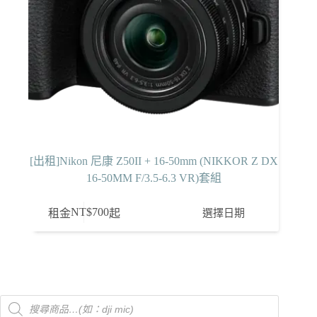
[出租]Nikon 尼康 Z50II + 16-50mm (NIKKOR Z DX
16-50MM F/3.5-6.3 VR)套組
NT$
700
選擇日期
租金
起
Products
search