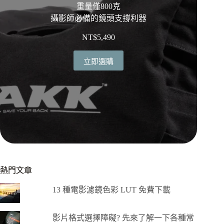
重量僅800克
攝影師必備的鏡頭支撐利器
NT$
5,490
立即選購
熱門文章
13 種電影濾鏡色彩 LUT 免費下載
影片格式選擇障礙? 先來了解一下各種常