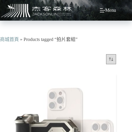
跳
Menu
至
主
要
內
容
商城首頁
»
Products tagged “拍片套組”