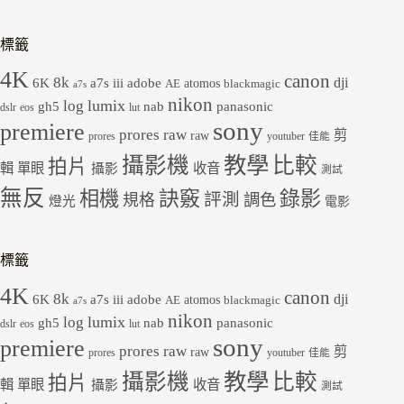
標籤
4K
canon
8k
dji
6K
a7s iii
adobe
atomos
AE
blackmagic
a7s
nikon
lumix
log
gh5
panasonic
nab
dslr
eos
lut
sony
premiere
prores raw
剪
raw
prores
youtuber
佳能
教學
攝影機
比較
拍片
輯
單眼
收音
攝影
測試
無反
錄影
相機
訣竅
評測
規格
調色
燈光
電影
標籤
4K
canon
8k
dji
6K
a7s iii
adobe
atomos
AE
blackmagic
a7s
nikon
lumix
log
gh5
panasonic
nab
dslr
eos
lut
sony
premiere
prores raw
剪
raw
prores
youtuber
佳能
教學
攝影機
比較
拍片
輯
單眼
收音
攝影
測試