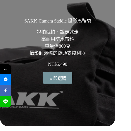
SAKK Camera Saddle 攝影馬鞍袋
說拍就拍、說走就走
高耐用防水布料
重量僅800克
攝影師必備的鏡頭支撐利器
NT$
5,490
←
立即選購