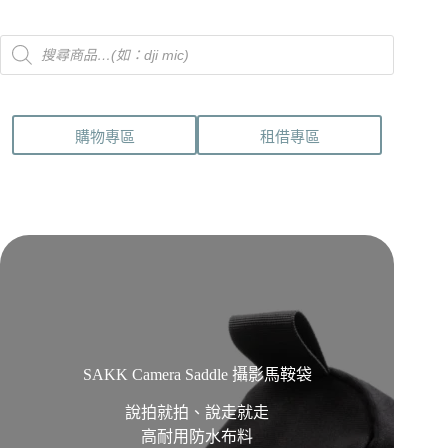
Products
search
購物專區
租借專區
SAKK Camera Saddle 攝影馬鞍袋
說拍就拍、說走就走
高耐用防水布料