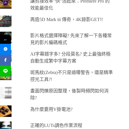
讓剪接效率"快"活起來：Premiere Pro 的
效能最佳化
再造5D Mark iii 傳奇，4K錄影GET!!
影片格式選擇障礙? 先來了解一下各種常
←
見的影片編碼格式
AI字幕錯字多? 分段莫名? 史上最強終極
自動生成繁中字幕方案
斑馬紋(Zebra)不只是過曝警告，還是精準
控光工具?!
畫面閃爍原因整理，後製時頻閃如何消
除?
為什麼要用V掛電池?
正確的LUTs調色作業流程