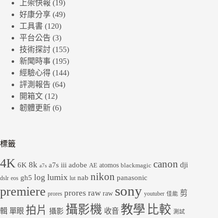
上架快報
(19)
好康分享
(49)
工具書
(120)
平台公告
(3)
技術探討
(155)
新聞時事
(195)
經驗心得
(144)
評測報告
(64)
開箱文
(12)
韌體更新
(6)
標籤
4K
canon
8k
dji
6K
a7s iii
adobe
atomos
AE
blackmagic
a7s
nikon
lumix
log
gh5
panasonic
nab
dslr
eos
lut
sony
premiere
prores raw
剪
raw
prores
youtuber
佳能
教學
攝影機
比較
拍片
輯
單眼
收音
攝影
測試