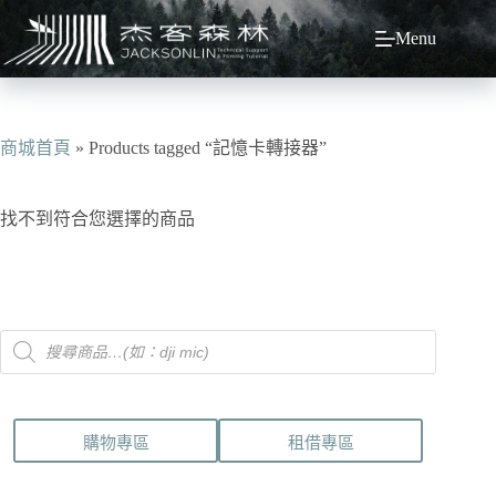
跳
Menu
至
主
要
內
容
商城首頁
»
Products tagged “記憶卡轉接器”
找不到符合您選擇的商品
Products
search
購物專區
租借專區