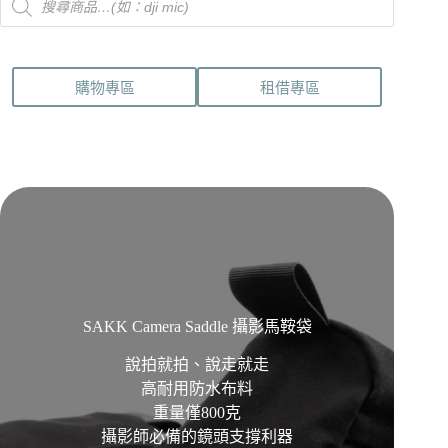
search
購物專區
租借專區
SAKK Camera Saddle 攝影馬鞍袋
說拍就拍、說走就走
高耐用防水布料
重量僅800克
攝影師必備的鏡頭支撐利器