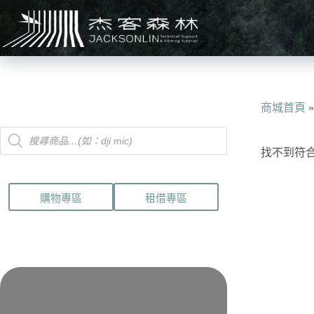
跳
至
主
要
內
容
商城首頁
Products
search
找不到符
購物專區
租借專區