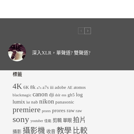
深入XLR，單聲道? 雙聲道?
標籤
4K
8k
6K
a7s iii
adobe
atomos
AE
a7s
canon
dji
log
gh5
blackmagic
dslr
eos
nikon
lumix
panasonic
nab
lut
premiere
prores raw
raw
prores
sony
拍片
剪輯
單眼
youtuber
佳能
教學
攝影機
比較
收音
攝影