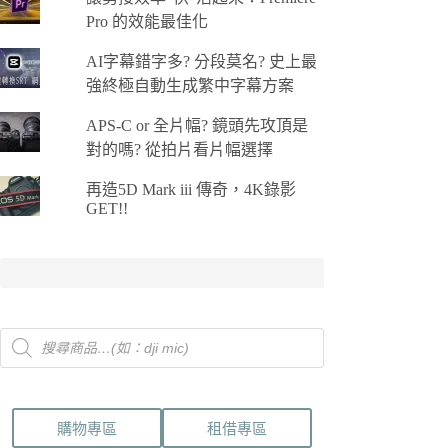
Pro 的效能最佳化
AI字幕錯字多? 分段莫名? 史上最
強終極自動生成繁中字幕方案
APS-C or 全片幅? 鏡頭先攻頂是
對的嗎? 從拍片看片幅選擇
再造5D Mark iii 傳奇，4K錄影
GET!!
Products
search
購物專區
租借專區