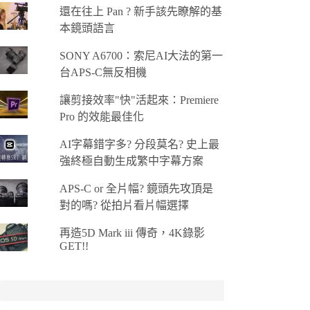
還在往上 Pan ? 新手該先瞭解的基
本鏡頭語言
SONY A6700：索尼AI大法的第一
台APS-C無反相機
讓剪接效率"快"活起來：Premiere
Pro 的效能最佳化
AI字幕錯字多? 分段莫名? 史上最
強終極自動生成繁中字幕方案
APS-C or 全片幅? 鏡頭先攻頂是
對的嗎? 從拍片看片幅選擇
再造5D Mark iii 傳奇，4K錄影
GET!!