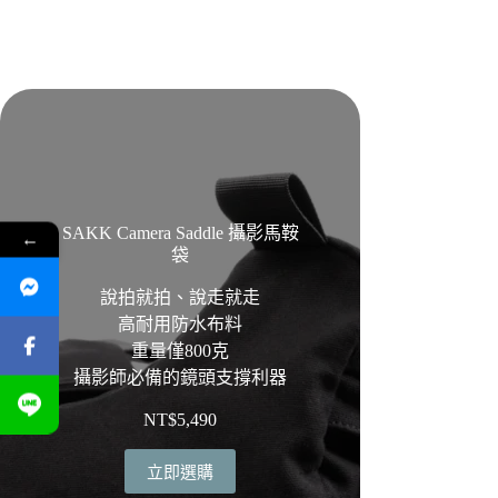
SAKK Camera Saddle 攝影馬鞍
←
袋
說拍就拍、說走就走
高耐用防水布料
重量僅800克
攝影師必備的鏡頭支撐利器
NT$
5,490
立即選購