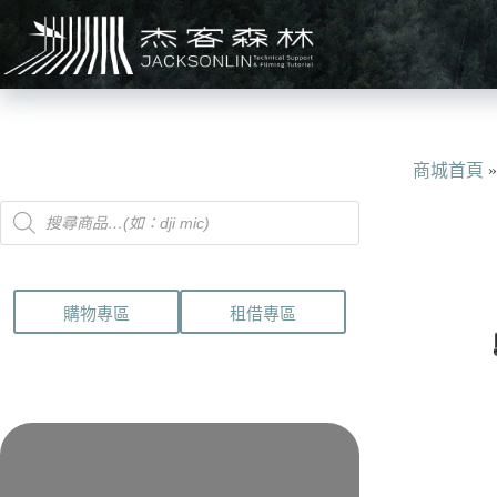
跳
至
主
要
內
容
商城首頁
Products
search
購物專區
租借專區