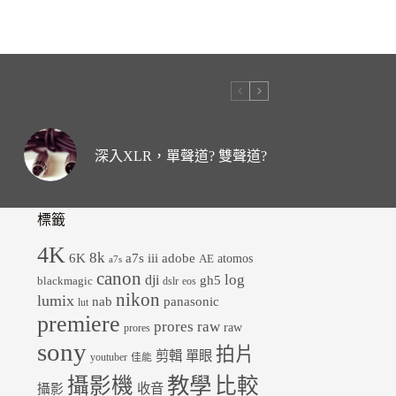
深入XLR，單聲道? 雙聲道?
標籤
4K
8k
6K
a7s iii
adobe
atomos
AE
a7s
canon
dji
log
gh5
blackmagic
dslr
eos
nikon
lumix
panasonic
nab
lut
premiere
prores raw
raw
prores
sony
拍片
剪輯
單眼
youtuber
佳能
教學
攝影機
比較
收音
攝影