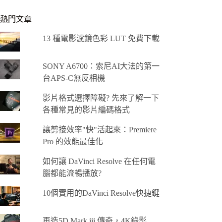
熱門文章
13 種電影濾鏡色彩 LUT 免費下載
SONY A6700：索尼AI大法的第一
台APS-C無反相機
影片格式選擇障礙? 先來了解一下
各種常見的影片編碼格式
讓剪接效率"快"活起來：Premiere
Pro 的效能最佳化
如何讓 DaVinci Resolve 在任何電
腦都能流暢播放?
10個實用的DaVinci Resolve快捷鍵
再造5D Mark iii 傳奇，4K錄影