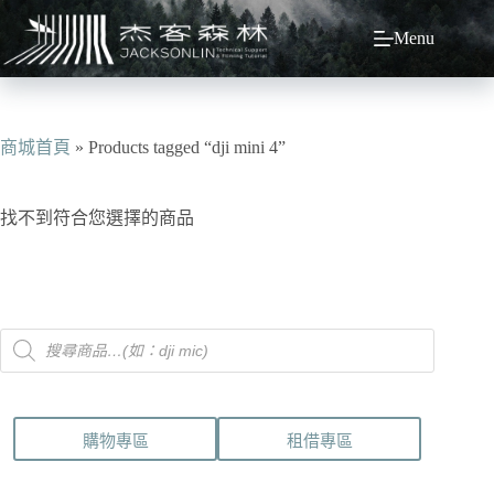
跳
Menu
至
主
要
內
容
商城首頁
»
Products tagged “dji mini 4”
找不到符合您選擇的商品
Products
search
購物專區
租借專區