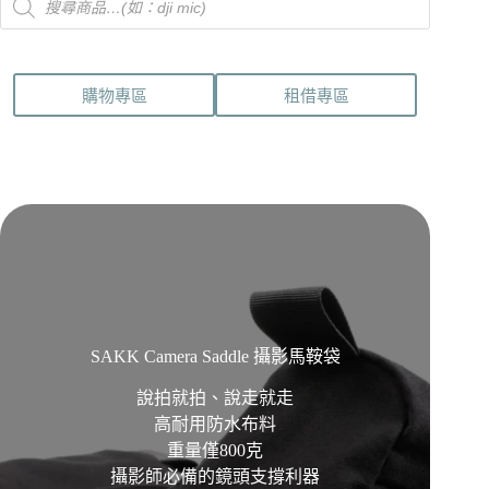
search
購物專區
租借專區
SAKK Camera Saddle 攝影馬鞍袋
說拍就拍、說走就走
高耐用防水布料
重量僅800克
攝影師必備的鏡頭支撐利器