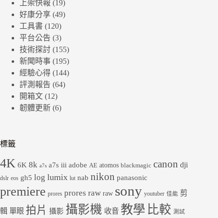
上架快報
(19)
好康分享
(49)
工具書
(120)
平台公告
(3)
技術探討
(155)
新聞時事
(195)
經驗心得
(144)
評測報告
(64)
開箱文
(12)
韌體更新
(6)
標籤
4K
canon
8k
dji
6K
a7s iii
adobe
atomos
AE
blackmagic
a7s
nikon
lumix
log
gh5
panasonic
nab
dslr
eos
lut
sony
premiere
prores raw
剪
raw
prores
youtuber
佳能
教學
攝影機
比較
拍片
輯
單眼
收音
攝影
測試