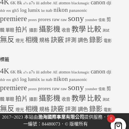
4K
canon
8k
dji
6K
a7s iii
adobe
atomos
AE
blackmagic
a7s
nikon
lumix
log
gh5
panasonic
nab
dslr
eos
lut
sony
premiere
prores raw
剪
raw
prores
youtuber
佳能
教學
攝影機
比較
拍片
輯
單眼
收音
攝影
測試
無反
錄影
相機
訣竅
評測
規格
調色
燈光
電影
標籤
4K
canon
8k
dji
6K
a7s iii
adobe
atomos
AE
blackmagic
a7s
nikon
lumix
log
gh5
panasonic
nab
dslr
eos
lut
sony
premiere
prores raw
剪
raw
prores
youtuber
佳能
教學
攝影機
比較
拍片
輯
單眼
收音
攝影
測試
無反
錄影
相機
訣竅
評測
規格
調色
燈光
電影
2017~2023 本站由
渤海國際事業有限公司
提供服務．統
0
一編號：84480073．© 版權所有