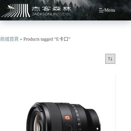
跳
Menu
至
主
要
內
容
商城首頁
»
Products tagged “E卡口”