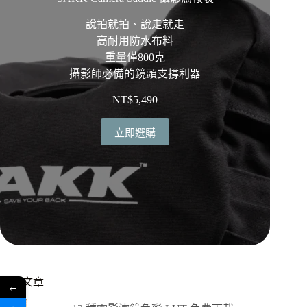
說拍就拍、說走就走
高耐用防水布料
重量僅800克
攝影師必備的鏡頭支撐利器
NT$
5,490
立即選購
熱門文章
←