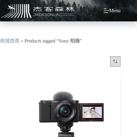
跳
Menu
至
主
要
內
容
商城首頁
»
Products tagged “Sony 相機”