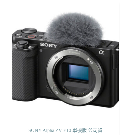
有
多
種
款
式。
可
在
產
品
頁
面
選
擇
選
項
SONY Alpha ZV-E10 單機版 公司貨