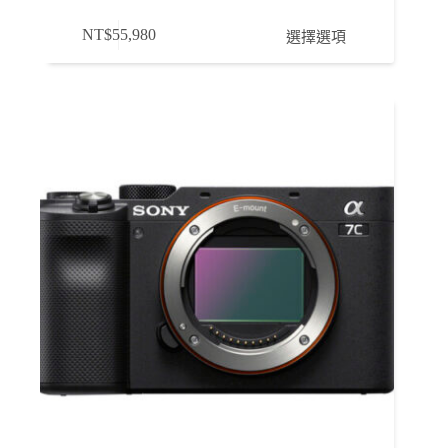
此
NT$
55,980
選擇選項
產
品
有
多
種
款
式。
可
在
產
品
頁
面
選
擇
選
項