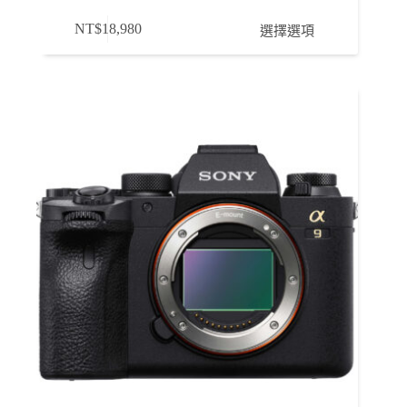
此
NT$
18,980
選擇選項
產
品
有
多
種
款
式。
可
在
產
品
頁
面
選
擇
選
項