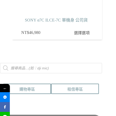
SONY α7C ILCE-7C 單機身 公司貨
此
NT$
46,980
選擇選項
產
品
有
多
種
Products
款
search
式。
可
在
←
購物專區
租借專區
產
品
頁
面