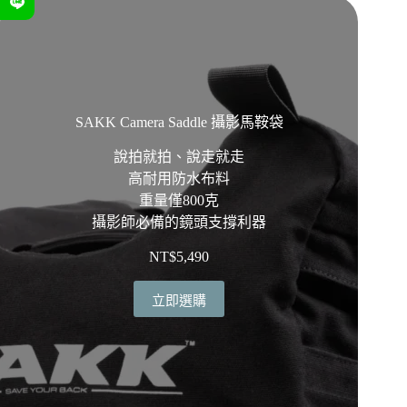
選
擇
選
項
SAKK Camera Saddle 攝影馬鞍袋
說拍就拍、說走就走
高耐用防水布料
重量僅800克
攝影師必備的鏡頭支撐利器
NT$
5,490
立即選購