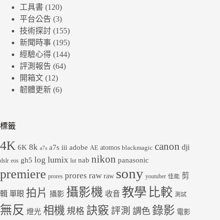
工具書
(120)
平台公告
(3)
技術探討
(155)
新聞時事
(195)
經驗心得
(144)
評測報告
(64)
開箱文
(12)
韌體更新
(6)
標籤
4K
canon
8k
dji
6K
a7s iii
adobe
atomos
AE
blackmagic
a7s
nikon
lumix
log
gh5
panasonic
nab
dslr
eos
lut
sony
premiere
prores raw
剪
raw
prores
youtuber
佳能
教學
攝影機
比較
拍片
輯
單眼
收音
攝影
測試
無反
錄影
相機
訣竅
評測
規格
調色
燈光
電影