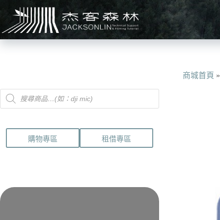
跳
至
主
要
內
容
商城首頁
Products
search
購物專區
租借專區