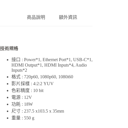
切
換
台
商品說明
額外資訊
數
量
技術規格
接口
: Power*1, Ethernet Port*1, USB-C*1,
HDMI Output*1, HDMI Inputs*4, Audio
Inputs*2
格式
: 720p60, 1080p60, 1080i60
影片採樣
: 4:2:2 YUV
色彩精度
: 10 bit
電源
: 12V
功耗
: 18W
尺寸
: 237.5 x103.5 x 35mm
重量
: 550 g