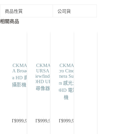
商品性質
公司貨
相關商品
BLACKMAGIC
BLACKMAGIC
BLACKMAGIC
URSA Broadcast
URSA
Micro Cinema
Viewfinder
Camera Super
Ultra HD 廣播
1080HD URSA
16mm 感光元件
攝影機
尋像器
1080HD 電影相
機
加
加
加
入
入
入
NT$
999,999
NT$
999,999
NT$
999,999
購
購
購
物
物
物
車
車
車