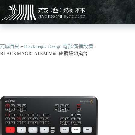
跳
至
主
要
內
容
商城首頁
»
Blackmagic Design 電影/廣播設備
»
BLACKMAGIC ATEM Mini 廣播級切換台