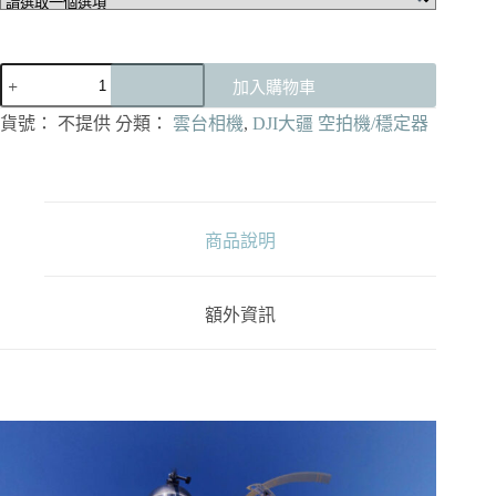
DJI
加入購物車
OSMO
360
貨號：
不提供
分類：
雲台相機
,
DJI大疆 空拍機/穩定器
全
景
相
機/
運
商品說明
動
相
機
額外資訊
數
量