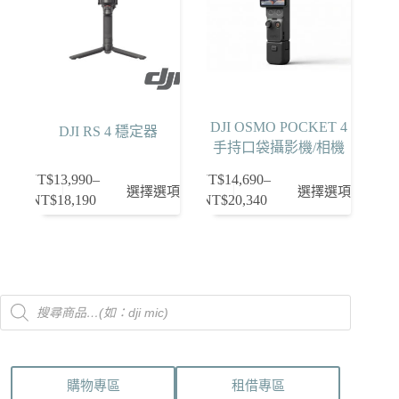
式。
式。
可
可
在
在
產
產
品
品
頁
頁
DJI OSMO POCKET 4
DJI RS 4 穩定器
面
面
手持口袋攝影機/相機
選
選
擇
擇
NT$
13,990
–
NT$
14,690
–
此
此
選擇選項
選擇選項
選
選
NT$
18,190
NT$
20,340
價
價
產
產
項
項
格
格
品
品
範
範
有
有
圍：
圍：
多
多
NT$13,990
NT$14,690
種
種
Products
到
到
款
款
search
NT$18,190
NT$20,340
式。
式。
可
可
在
在
購物專區
租借專區
產
產