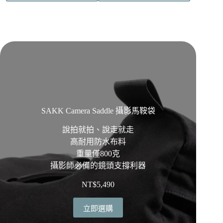
品
品
頁
頁
面
面
選
選
擇
擇
選
選
項
項
SAKK Camera Saddle 攝影馬鞍袋
說拍就拍、說走就走
高耐用防水布料
重量僅800克
攝影師必備的鏡頭支撐利器
NT$
5,490
立即選購