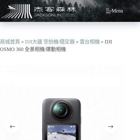
跳
Menu
至
主
要
內
容
商城首頁
»
DJI大疆 空拍機/穩定器
»
雲台相機
»
DJI
OSMO 360 全景相機/運動相機