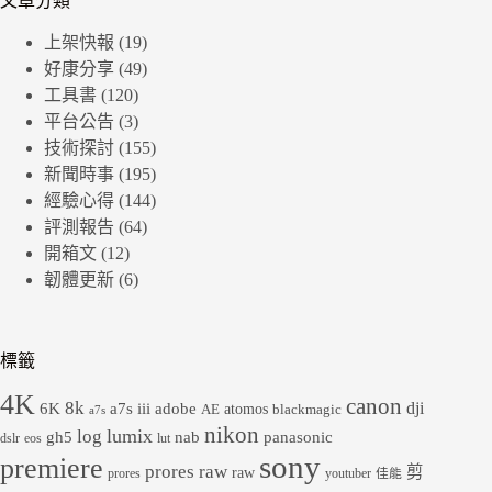
文章分類
上架快報
(19)
好康分享
(49)
工具書
(120)
平台公告
(3)
技術探討
(155)
新聞時事
(195)
經驗心得
(144)
評測報告
(64)
開箱文
(12)
韌體更新
(6)
標籤
4K
canon
8k
dji
6K
a7s iii
adobe
atomos
AE
blackmagic
a7s
nikon
lumix
log
gh5
panasonic
nab
dslr
eos
lut
sony
premiere
prores raw
剪
raw
prores
youtuber
佳能