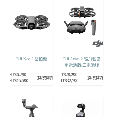
DJI Neo 2 空拍機
DJI Avata 2 暢飛套裝
單電池版/三電池版
NT$
6,290
–
NT$
28,290
–
此
此
選擇選項
選擇選項
NT$
15,590
NT$
32,790
價
價
產
產
格
格
品
品
範
範
有
有
圍：
圍：
多
多
NT$6,290
NT$28,290
種
種
到
到
款
款
NT$15,590
NT$32,790