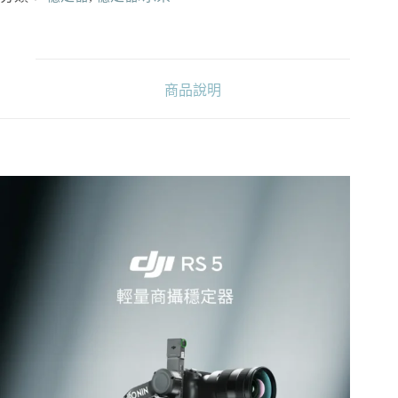
套
裝
相
機
三
商品說明
軸
穩
定
器
載
重
3kg
數
量