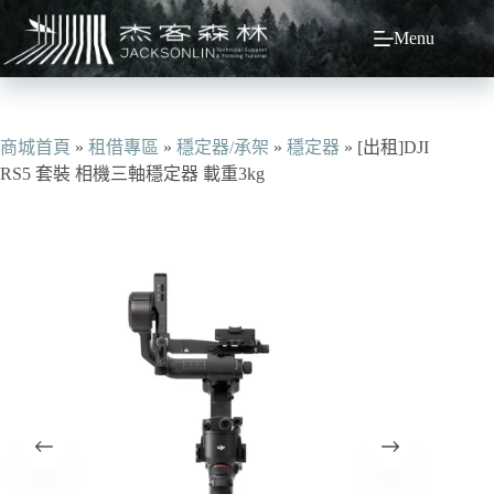
跳
Menu
至
主
要
內
容
商城首頁
»
租借專區
»
穩定器/承架
»
穩定器
»
[出租]DJI
RS5 套裝 相機三軸穩定器 載重3kg