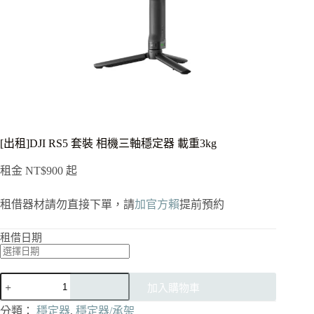
[出租]DJI RS5 套裝 相機三軸穩定器 載重3kg
租金
NT$
900
起
租借器材請勿直接下單，請
加官方賴
提前預約
租借日期
[出
加入購物車
租]DJI
RS5
分類：
穩定器
,
穩定器/承架