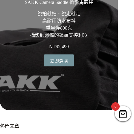
SAKK Camera Saddle 攝影馬鞍袋
說拍就拍、說走就走
高耐用防水布料
重量僅800克
攝影師必備的鏡頭支撐利器
NT$
5,490
立即選購
0
熱門文章