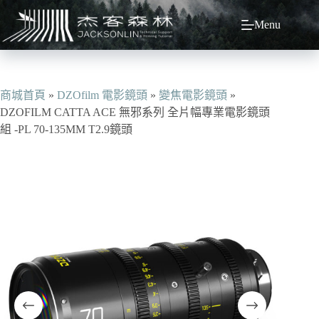
跳
Menu
至
主
要
內
容
商城首頁
»
DZOfilm 電影鏡頭
»
變焦電影鏡頭
»
DZOFILM CATTA ACE 無邪系列 全片幅專業電影鏡頭
組 -PL 70-135MM T2.9鏡頭