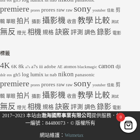
dslr
eos
lut
sony
premiere
prores raw
剪
raw
prores
youtuber
佳能
教學
攝影機
比較
拍片
輯
單眼
收音
攝影
測試
無反
錄影
相機
訣竅
評測
規格
調色
燈光
電影
標籤
4K
canon
8k
dji
6K
a7s iii
adobe
atomos
AE
blackmagic
a7s
nikon
lumix
log
gh5
panasonic
nab
dslr
eos
lut
sony
premiere
prores raw
剪
raw
prores
youtuber
佳能
教學
攝影機
比較
拍片
輯
單眼
收音
攝影
測試
無反
錄影
相機
訣竅
評測
規格
調色
燈光
電影
2017~2023 本站由
渤海國際事業有限公司
提供服務．統
0
一編號：84480073．© 版權所有
網站維護：
Wumetax