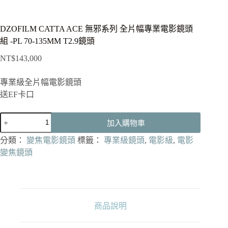
DZOFILM CATTA ACE 無邪系列 全片幅專業電影鏡頭
組 -PL 70-135MM T2.9鏡頭
NT$
143,000
專業級全片幅電影鏡頭
送EF卡口
DZOFILM
加入購物車
CATTA
ACE
分類：
變焦電影鏡頭
標籤：
專業級鏡頭
,
電影級
,
電影
無
變焦鏡頭
邪
系
列
全
片
商品說明
幅
專