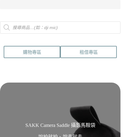
Products
search
購物專區
租借專區
SAKK Camera Saddle 攝影馬鞍袋
說拍就拍、說走就走