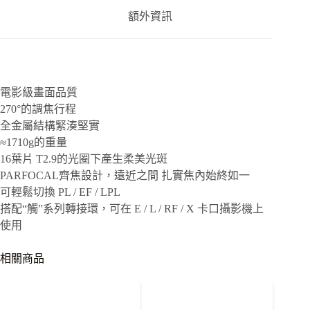
業
額外資訊
電
影
鏡
頭
組
-
電影級畫面品質
PL
270°的調焦行程
70-
135MM
全金屬結構緊湊堅實
T2.9
≈1710g的重量
鏡
16葉片 T2.9的光圈下產生柔美光斑
頭
PARFOCAL齊焦設計，遠近之間 扎實焦內始終如一
數
量
可輕鬆切換 PL / EF / LPL
搭配“觸”系列轉接環，可在 E / L / RF / X 卡口攝影機上
使用
相關商品