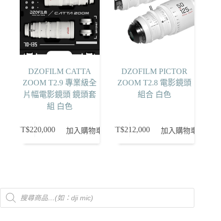
式。
可
在
產
品
頁
DZOFILM CATTA
DZOFILM PICTOR
面
ZOOM T2.9 專業級全
ZOOM T2.8 電影鏡頭
選
片幅電影鏡頭 鏡頭套
組合 白色
擇
組 白色
選
項
NT$
220,000
NT$
212,000
加入購物車
加入購物車
Products
search