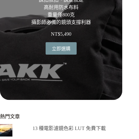
高耐用防水布料
重量僅800克
攝影師必備的鏡頭支撐利器
NT$
5,490
立即選購
熱門文章
13 種電影濾鏡色彩 LUT 免費下載