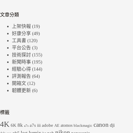
文章分類
上架快報
(19)
好康分享
(49)
工具書
(120)
平台公告
(3)
技術探討
(155)
新聞時事
(195)
經驗心得
(144)
評測報告
(64)
開箱文
(12)
韌體更新
(6)
標籤
4K
canon
8k
dji
6K
a7s iii
adobe
atomos
AE
blackmagic
a7s
nikon
lumix
log
gh5
panasonic
nab