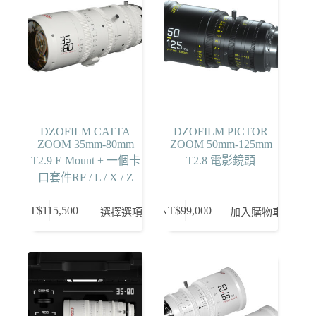
DZOFILM CATTA
DZOFILM PICTOR
ZOOM 35mm-80mm
ZOOM 50mm-125mm
T2.9 E Mount + 一個卡
T2.8 電影鏡頭
口套件RF / L / X / Z
此
NT$
115,500
NT$
99,000
選擇選項
加入購物車
產
品
有
多
種
款