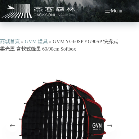
跳
Menu
至
主
要
內
容
商城首頁
»
GVM 燈具
»
GVM YG60SP YG90SP 快拆式
柔光罩 含軟式蜂巢 60/90cm Softbox