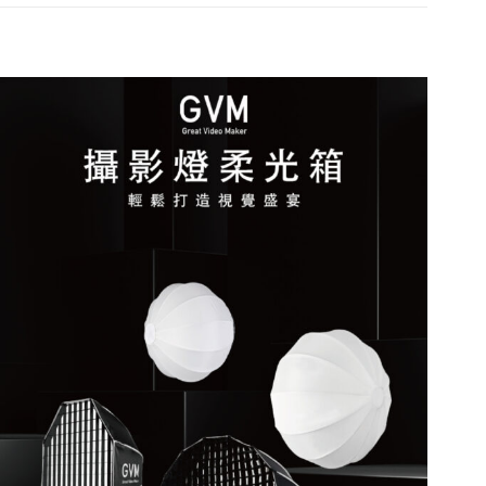
巢
60/90cm
Softbox
數
量