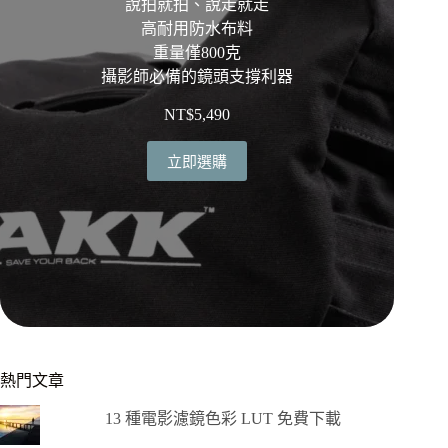
說拍就拍、說走就走
高耐用防水布料
重量僅800克
攝影師必備的鏡頭支撐利器
NT$
5,490
立即選購
熱門文章
13 種電影濾鏡色彩 LUT 免費下載