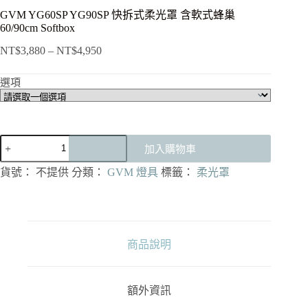
GVM YG60SP YG90SP 快拆式柔光罩 含軟式蜂巢
60/90cm Softbox
NT$
3,880
–
NT$
4,950
價
格
選項
範
圍：
NT$3,880
到
GVM
NT$4,950
加入購物車
YG60SP
YG90SP
貨號：
不提供
分類：
GVM 燈具
標籤：
柔光罩
快
拆
式
柔
光
商品說明
罩
含
軟
額外資訊
式
蜂