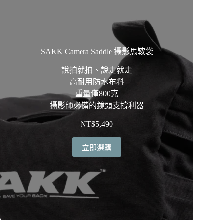
SAKK Camera Saddle 攝影馬鞍袋
說拍就拍、說走就走
高耐用防水布料
重量僅800克
攝影師必備的鏡頭支撐利器
NT$
5,490
立即選購