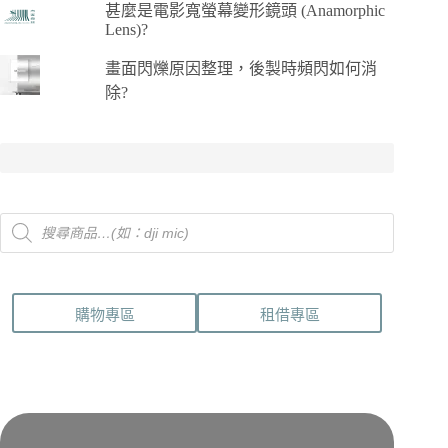
甚麼是電影寬螢幕變形鏡頭 (Anamorphic
Lens)?
畫面閃爍原因整理，後製時頻閃如何消
除?
Products
search
購物專區
租借專區