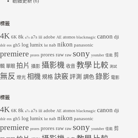
韌體更新
(6)
標籤
4K
canon
8k
dji
6K
a7s iii
adobe
atomos
AE
blackmagic
a7s
nikon
lumix
log
gh5
panasonic
nab
dslr
eos
lut
sony
premiere
prores raw
剪
raw
prores
youtuber
佳能
教學
攝影機
比較
拍片
輯
單眼
收音
攝影
測試
無反
錄影
相機
訣竅
評測
規格
調色
燈光
電影
標籤
4K
canon
8k
dji
6K
a7s iii
adobe
atomos
AE
blackmagic
a7s
nikon
lumix
log
gh5
panasonic
nab
dslr
eos
lut
sony
premiere
prores raw
剪
raw
prores
youtuber
佳能