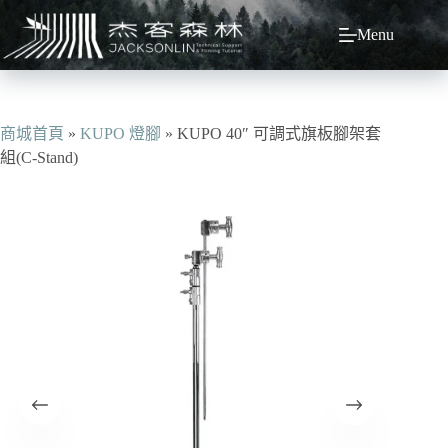
跳
Menu
至
主
要
內
容
商城首頁
»
KUPO 燈腳
»
KUPO 40″ 可調式旗板腳架套
組(C-Stand)