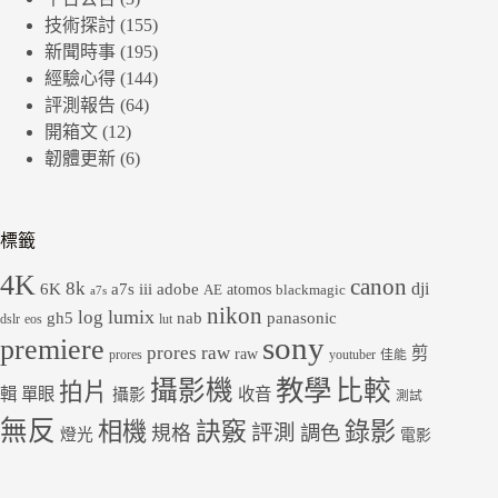
技術探討
(155)
新聞時事
(195)
經驗心得
(144)
評測報告
(64)
開箱文
(12)
韌體更新
(6)
標籤
4K
canon
8k
dji
6K
a7s iii
adobe
atomos
AE
blackmagic
a7s
nikon
lumix
log
gh5
panasonic
nab
dslr
eos
lut
sony
premiere
prores raw
剪
raw
prores
youtuber
佳能
教學
攝影機
比較
拍片
輯
單眼
收音
攝影
測試
無反
錄影
相機
訣竅
評測
規格
調色
燈光
電影