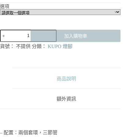
選項
KUPO
加入購物車
40"
可
貨號：
不提供
分類：
KUPO 燈腳
調
式
旗
板
腳
商品說明
架
套
組
額外資訊
(C-
Stand)
數
量
– 配置：兩個套環，三節管