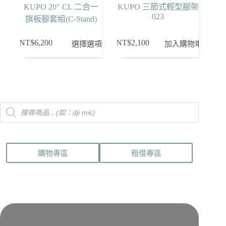
KUPO 20″ CL 二合一
KUPO 三節式輕型腳架
023
旗板腳套組(C-Stand)
此
NT$
6,200
NT$
2,100
選擇選項
加入購物車
產
品
有
多
種
Products
款
search
式。
可
在
購物專區
租借專區
產
品
頁
面
選
擇