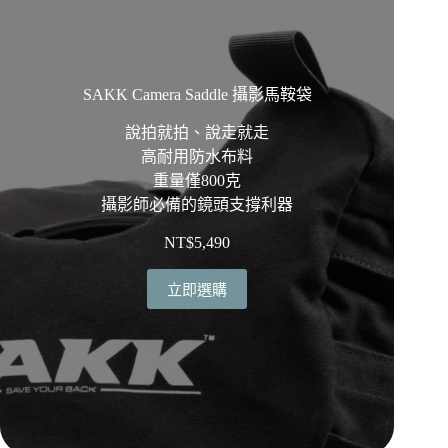
選
項
SAKK Camera Saddle 攝影馬鞍袋
說拍就拍、說走就走
高耐用防水布料
重量僅800克
攝影師必備的鏡頭支撐利器
NT$
5,490
立即選購