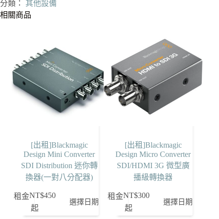
Suction
分類：
其他設備
Cup
相關商品
真
空
吸
盤
數
量
[出租]Blackmagic
[出租]Blackmagic
Design Mini Converter
Design Micro Converter
SDI Distribution 迷你轉
SDI/HDMI 3G 微型廣
換器(一對八分配器)
播級轉換器
NT$
450
NT$
300
租金
租金
選擇日期
選擇日期
起
起