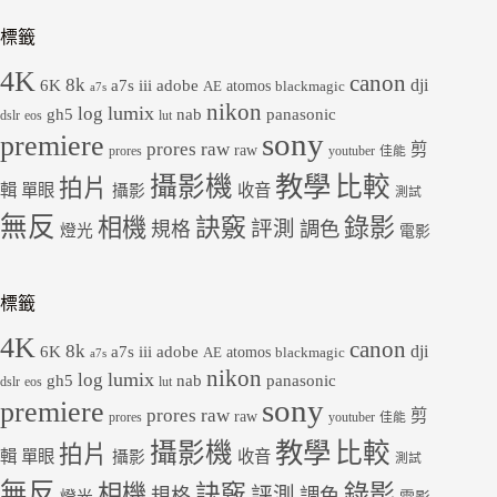
標籤
4K
canon
8k
dji
6K
a7s iii
adobe
atomos
AE
blackmagic
a7s
nikon
lumix
log
gh5
panasonic
nab
dslr
eos
lut
sony
premiere
prores raw
剪
raw
prores
youtuber
佳能
教學
攝影機
比較
拍片
輯
單眼
收音
攝影
測試
無反
錄影
相機
訣竅
評測
規格
調色
燈光
電影
標籤
4K
canon
8k
dji
6K
a7s iii
adobe
atomos
AE
blackmagic
a7s
nikon
lumix
log
gh5
panasonic
nab
dslr
eos
lut
sony
premiere
prores raw
剪
raw
prores
youtuber
佳能
教學
攝影機
比較
拍片
輯
單眼
收音
攝影
測試
無反
錄影
相機
訣竅
評測
規格
調色