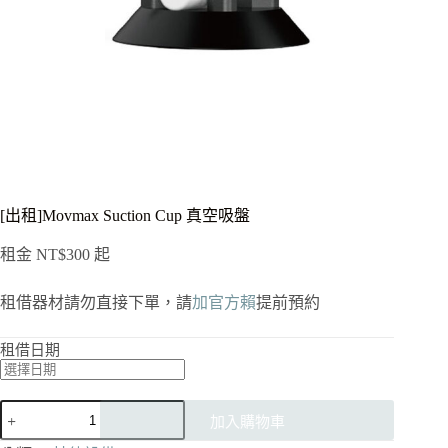
[出租]Movmax Suction Cup 真空吸盤
租金
NT$
300
起
租借器材請勿直接下單，請
加官方賴
提前預約
租借日期
[出
加入購物車
租]Movmax