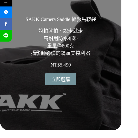
←
SAKK Camera Saddle 攝影馬鞍袋
說拍就拍、說走就走
高耐用防水布料
重量僅800克
攝影師必備的鏡頭支撐利器
NT$
5,490
立即選購