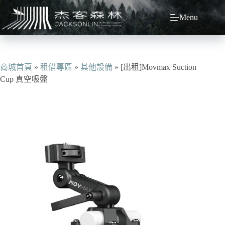
跳
Menu
至
主
要
內
容
商城首頁
»
租借專區
»
其他設備
»
[出租]Movmax Suction
Cup 真空吸盤