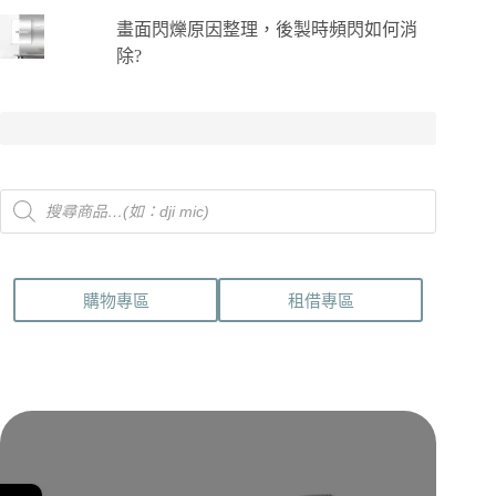
畫面閃爍原因整理，後製時頻閃如何消
除?
Products
search
購物專區
租借專區