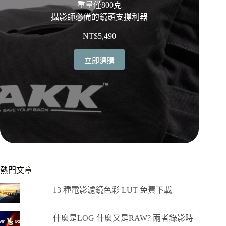
重量僅800克
攝影師必備的鏡頭支撐利器
NT$
5,490
立即選購
熱門文章
13 種電影濾鏡色彩 LUT 免費下載
什麼是LOG 什麼又是RAW? 兩者錄影時