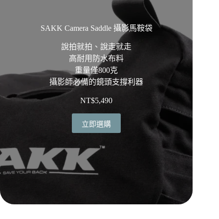
SAKK Camera Saddle 攝影馬鞍袋
說拍就拍、說走就走
高耐用防水布料
重量僅800克
攝影師必備的鏡頭支撐利器
NT$
5,490
立即選購