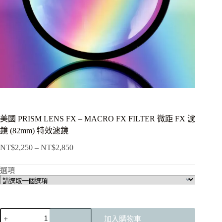
美國 PRISM LENS FX – MACRO FX FILTER 微距 FX 濾
鏡 (82mm) 特效濾鏡
NT$
2,250
–
NT$
2,850
價
格
選項
範
圍：
NT$2,250
到
美
NT$2,850
加入購物車