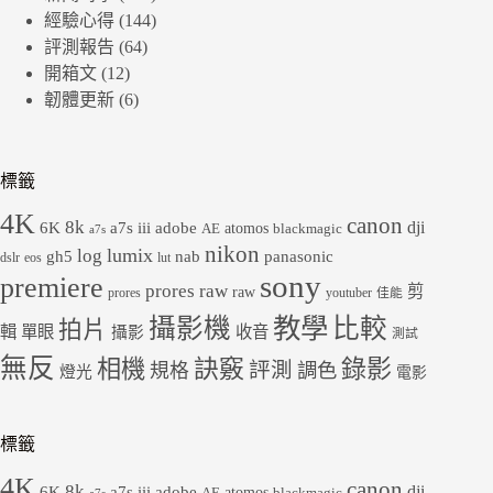
經驗心得
(144)
評測報告
(64)
開箱文
(12)
韌體更新
(6)
標籤
4K
canon
8k
dji
6K
a7s iii
adobe
atomos
AE
blackmagic
a7s
nikon
lumix
log
gh5
panasonic
nab
dslr
eos
lut
sony
premiere
prores raw
剪
raw
prores
youtuber
佳能
教學
攝影機
比較
拍片
輯
單眼
收音
攝影
測試
無反
錄影
相機
訣竅
評測
規格
調色
燈光
電影
標籤
4K
canon
8k
dji
6K
a7s iii
adobe
atomos