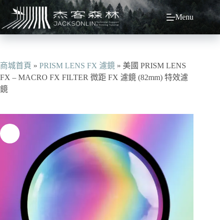
跳
Menu
至
主
要
內
容
商城首頁
»
PRISM LENS FX 濾鏡
»
美國 PRISM LENS
FX – MACRO FX FILTER 微距 FX 濾鏡 (82mm) 特效濾
鏡