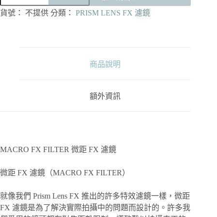
國
PRISM
貨號：
不提供
分類：
PRISM LENS FX 濾鏡
LENS
FX
-
MACRO
FX
FILTER
商品說明
微
距
FX
額外資訊
濾
鏡
(82mm)
特
效
濾
MACRO FX FILTER 微距 FX 濾鏡
鏡
數
微距 FX 濾鏡（MACRO FX FILTER）
量
就像我們 Prism Lens FX 推出的許多特效濾鏡一樣，微距
FX 濾鏡是為了解決實際拍攝中的問題而設計的。許多我