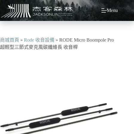
跳
Menu
至
主
要
內
容
商城首頁
»
Rode 收音設備
»
RODE Micro Boompole Pro
超輕型三節式麥克風碳纖維長 收音桿