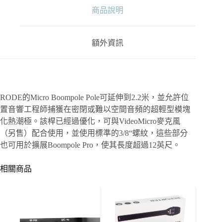
三
商品說明
節
式
麥
克
額外資訊
風
碳
纖
維
長
RODE的Micro Boompole Pole可延伸到2.2米，並允許位
收
置音響工程師捕獲在密閉或難以空間音頻的超輕型模塊
音
化熱潮極。該桿已經過優化，可與VideoMicro麥克風
桿
（另售）配合使用，並使用標準的3/8“螺紋，這些部分
數
也可用於擴展Boompole Pro，使其長度超過12英尺。
量
相關商品