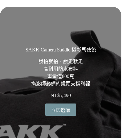
SAKK Camera Saddle 攝影馬鞍袋
說拍就拍、說走就走
高耐用防水布料
重量僅800克
攝影師必備的鏡頭支撐利器
NT$
5,490
立即選購