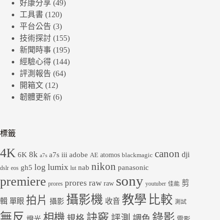
好康分享
(49)
工具書
(120)
平台公告
(3)
技術探討
(155)
新聞時事
(195)
經驗心得
(144)
評測報告
(64)
開箱文
(12)
韌體更新
(6)
標籤
4K
canon
8k
dji
6K
a7s iii
adobe
atomos
AE
blackmagic
a7s
nikon
lumix
log
gh5
panasonic
nab
dslr
eos
lut
sony
premiere
prores raw
剪
raw
prores
youtuber
佳能
教學
攝影機
比較
拍片
輯
單眼
收音
攝影
測試
無反
錄影
相機
訣竅
評測
規格
調色
燈光
電影