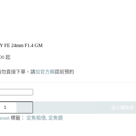
 FE 24mm F1.4 GM
00
起
請勿直接下單，請
加官方賴
提前預約
加入購物車
ount
標籤：
定焦租借
,
定焦鏡