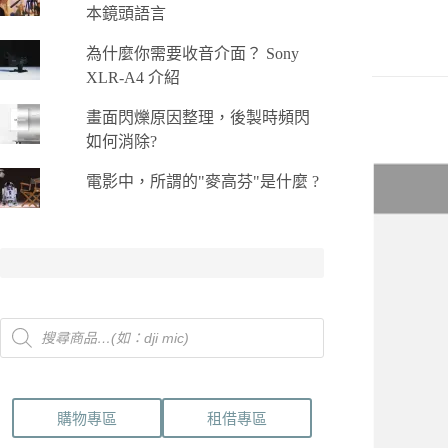
數
本鏡頭語言
量
為什麼你需要收音介面？ Sony
XLR-A4 介紹
畫面閃爍原因整理，後製時頻閃
如何消除?
電影中，所謂的"麥高芬"是什麼 ?
Products
search
購物專區
租借專區