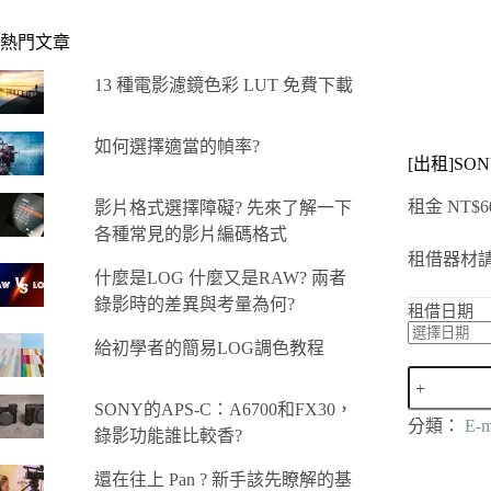
熱門文章
13 種電影濾鏡色彩 LUT 免費下載
如何選擇適當的幀率?
[出租]SONY
租金
NT$
6
影片格式選擇障礙? 先來了解一下
各種常見的影片編碼格式
租借器材
什麼是LOG 什麼又是RAW? 兩者
錄影時的差異與考量為何?
租借日期
給初學者的簡易LOG調色教程
[出
租]SONY
SONY的APS-C：A6700和FX30，
FE
分類：
E-m
錄影功能誰比較香?
24mm
F1.4
GM
還在往上 Pan ? 新手該先瞭解的基