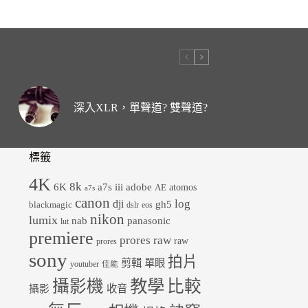
深入XLR，單聲道? 雙聲道?
標籤
4K
8k
6K
a7s iii
adobe
atomos
AE
a7s
canon
dji
log
gh5
blackmagic
dslr
eos
nikon
lumix
panasonic
nab
lut
premiere
prores raw
raw
prores
sony
拍片
剪輯
單眼
youtuber
佳能
教學
攝影機
比較
收音
攝影