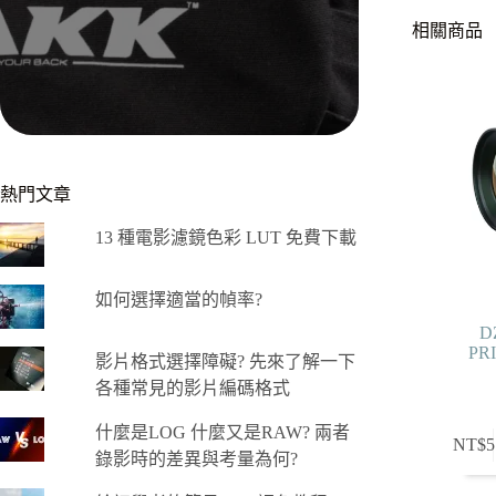
相關商品
熱門文章
13 種電影濾鏡色彩 LUT 免費下載
如何選擇適當的幀率?
D
PR
影片格式選擇障礙? 先來了解一下
各種常見的影片編碼格式
什麼是LOG 什麼又是RAW? 兩者
此
NT$
5
錄影時的差異與考量為何?
產
品