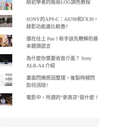
給初學者的簡易LOG調色教程
有
多
SONY的APS-C：A6700和FX30，
種
錄影功能誰比較香?
款
式。
還在往上 Pan ? 新手該先瞭解的基
可
本鏡頭語言
在
產
為什麼你需要收音介面？ Sony
品
XLR-A4 介紹
頁
畫面閃爍原因整理，後製時頻閃
面
如何消除?
選
擇
電影中，所謂的"麥高芬"是什麼 ?
選
項