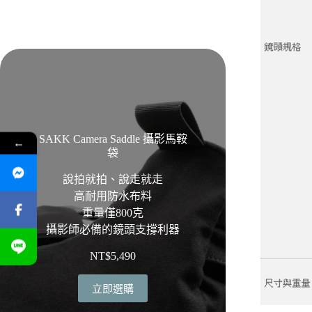
SAKK Camera Saddle 攝影馬鞍
←
袋
說拍就拍、說走就走
高耐用防水布料
重量僅800克
攝影師必備的鏡頭支撐利器
NT$
5,490
立即選購