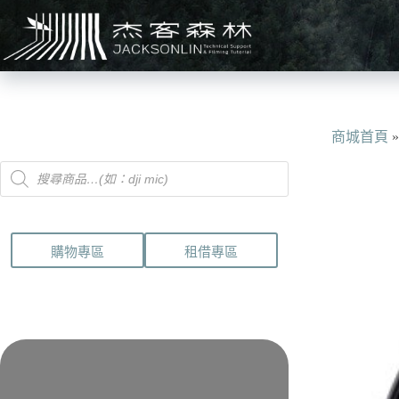
跳
至
主
要
內
容
商城首頁
Products
search
購物專區
租借專區