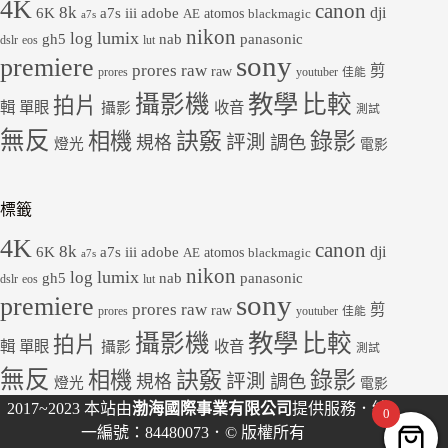
4K
canon
8k
dji
6K
a7s iii
adobe
atomos
AE
blackmagic
a7s
nikon
lumix
log
gh5
panasonic
nab
dslr
eos
lut
sony
premiere
prores raw
剪
raw
prores
youtuber
佳能
教學
攝影機
比較
拍片
輯
單眼
收音
攝影
測試
無反
錄影
相機
訣竅
評測
規格
調色
燈光
電影
標籤
4K
canon
8k
dji
6K
a7s iii
adobe
atomos
AE
blackmagic
a7s
nikon
lumix
log
gh5
panasonic
nab
dslr
eos
lut
sony
premiere
prores raw
剪
raw
prores
youtuber
佳能
教學
攝影機
比較
拍片
輯
單眼
收音
攝影
測試
無反
錄影
相機
訣竅
評測
規格
調色
燈光
電影
2017~2023 本站由
渤海國際事業有限公司
提供服務．統
0
一編號：84480073．© 版權所有