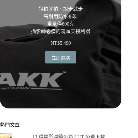
說拍就拍、說走就走
高耐用防水布料
重量僅800克
攝影師必備的鏡頭支撐利器
NT$
5,490
立即選購
熱門文章
13 種電影濾鏡色彩 LUT 免費下載