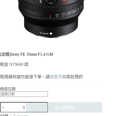
[出租]Sony FE 35mm F1.4 GM
租金
NT$
600
起
租借器材請勿直接下單，請
加官方賴
提前預約
租借日期
[出
加入購物車
租]Sony
FE