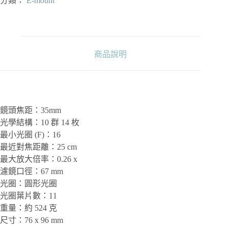
分類：
E-mount
35mm
F1.4
GM
數
量
商品說明
鏡頭焦距：35mm
光學結構：10 群 14 枚
最小光圈 (F)：16
最近對焦距離：25 cm
最大放大倍率：0.26 x
濾鏡口徑：67 mm
光圈：圓形光圈
光圈葉片數：11
重量：約 524 克
尺寸：76 x 96 mm