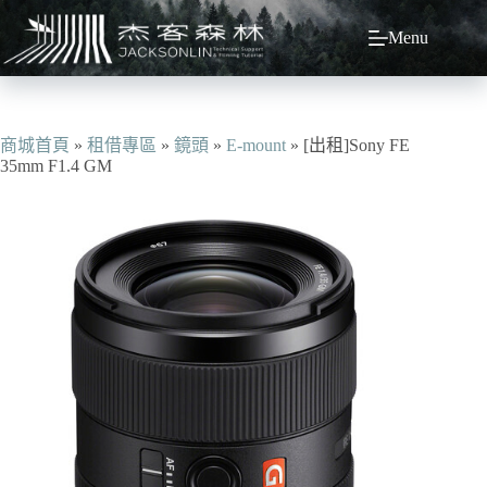
跳
Menu
至
主
要
內
容
商城首頁
»
租借專區
»
鏡頭
»
E-mount
»
[出租]Sony FE
35mm F1.4 GM