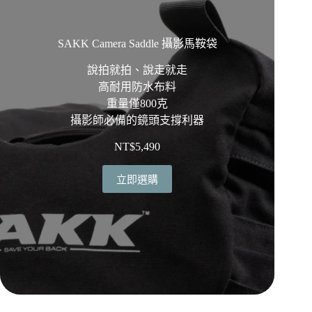
SAKK Camera Saddle 攝影馬鞍袋
說拍就拍、說走就走
高耐用防水布料
重量僅800克
攝影師必備的鏡頭支撐利器
NT$
5,490
立即選購