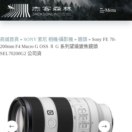
跳
Menu
至
主
要
內
容
商城首頁
»
SONY 索尼 相機/攝影機
»
鏡頭
»
Sony FE 70-
200mm F4 Macro G OSS Ⅱ G 系列望遠變焦鏡頭
SEL70200G2 公司貨