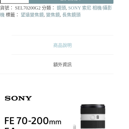
70-
貨號：
SEL70200G2
分類：
鏡頭
,
SONY 索尼 相機/攝影
200mm
F4
機
標籤：
望遠變焦鏡
,
變焦鏡
,
長焦鏡頭
Macro
G
OSS
Ⅱ
G
商品說明
系
列
望
遠
額外資訊
變
焦
鏡
頭
SEL70200G2
公
司
貨
數
量