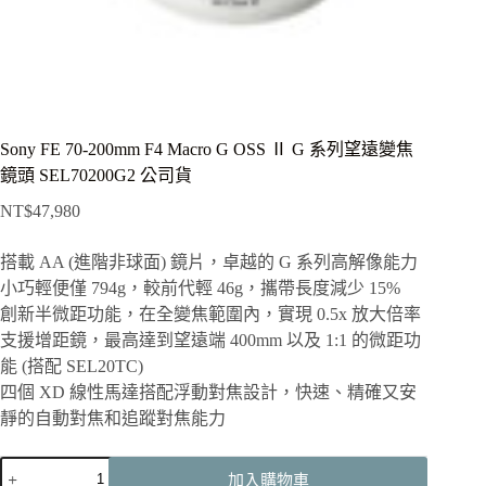
Sony FE 70-200mm F4 Macro G OSS Ⅱ G 系列望遠變焦
鏡頭 SEL70200G2 公司貨
NT$
47,980
搭載 AA (進階非球面) 鏡片，卓越的 G 系列高解像能力
小巧輕便僅 794g，較前代輕 46g，攜帶長度減少 15%
創新半微距功能，在全變焦範圍內，實現 0.5x 放大倍率
支援增距鏡，最高達到望遠端 400mm 以及 1:1 的微距功
能 (搭配 SEL20TC)
四個 XD 線性馬達搭配浮動對焦設計，快速、精確又安
靜的自動對焦和追蹤對焦能力
Sony
加入購物車
FE