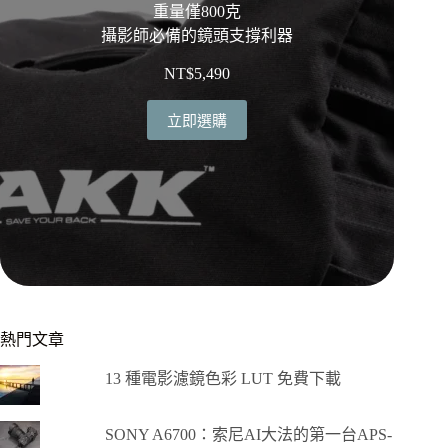
重量僅800克
攝影師必備的鏡頭支撐利器
NT$
5,490
立即選購
熱門文章
13 種電影濾鏡色彩 LUT 免費下載
SONY A6700：索尼AI大法的第一台APS-