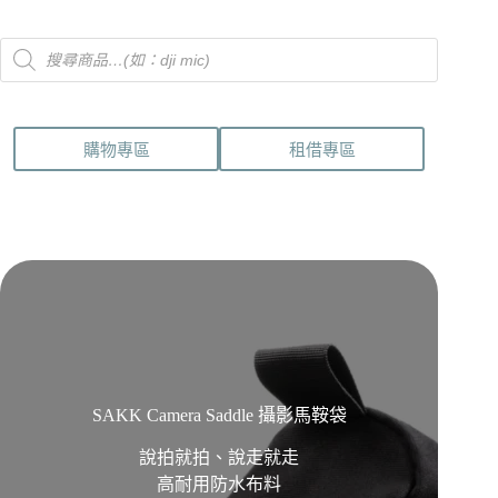
多
種
Products
款
search
式。
可
在
購物專區
租借專區
產
品
頁
面
選
擇
選
項
SAKK Camera Saddle 攝影馬鞍袋
說拍就拍、說走就走
高耐用防水布料