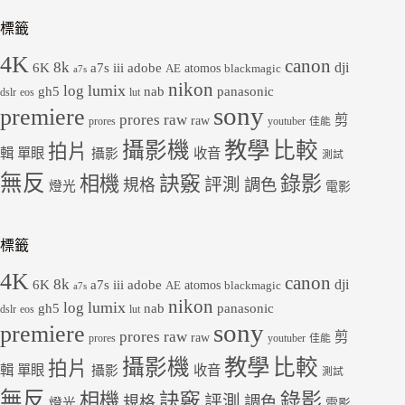
標籤
4K
canon
8k
dji
6K
a7s iii
adobe
atomos
AE
blackmagic
a7s
nikon
lumix
log
gh5
panasonic
nab
dslr
eos
lut
sony
premiere
prores raw
剪
raw
prores
youtuber
佳能
教學
攝影機
比較
拍片
輯
單眼
收音
攝影
測試
無反
錄影
相機
訣竅
評測
規格
調色
燈光
電影
標籤
4K
canon
8k
dji
6K
a7s iii
adobe
atomos
AE
blackmagic
a7s
nikon
lumix
log
gh5
panasonic
nab
dslr
eos
lut
sony
premiere
prores raw
剪
raw
prores
youtuber
佳能
教學
攝影機
比較
拍片
輯
單眼
收音
攝影
測試
無反
錄影
相機
訣竅
評測
規格
調色
燈光
電影