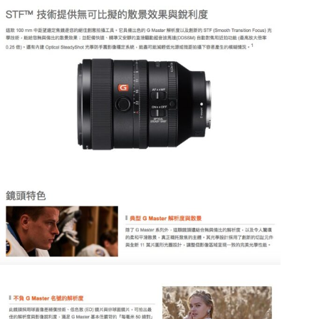
公
司
貨
數
量