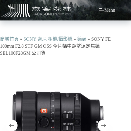
跳
Menu
至
主
要
內
容
商城首頁
»
SONY 索尼 相機/攝影機
»
鏡頭
»
SONY FE
100mm F2.8 STF GM OSS 全片幅中距望遠定焦鏡
SEL100F28GM 公司貨