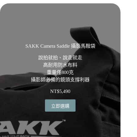
SAKK Camera Saddle 攝影馬鞍袋
說拍就拍、說走就走
高耐用防水布料
重量僅800克
攝影師必備的鏡頭支撐利器
NT$
5,490
立即選購