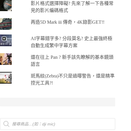
影片格式選擇障礙? 先來了解一下各種常
見的影片編碼格式
再造5D Mark iii 傳奇，4K錄影GET!!
AI字幕錯字多? 分段莫名? 史上最強終極
自動生成繁中字幕方案
還在往上 Pan ? 新手該先瞭解的基本鏡頭
語言
斑馬紋(Zebra)不只是過曝警告，還是精準
控光工具?!
Products
search