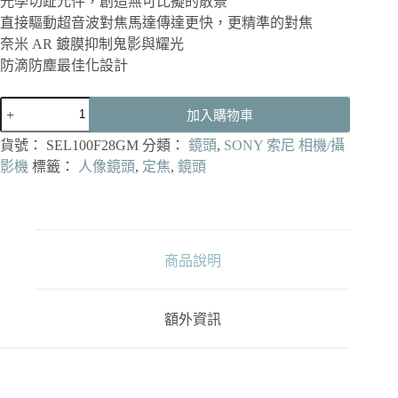
光學切趾元件，創造無可比擬的散景
直接驅動超音波對焦馬達傳達更快，更精準的對焦
奈米 AR 鍍膜抑制鬼影與耀光
防滴防塵最佳化設計
SONY
加入購物車
FE
100mm
貨號：
SEL100F28GM
分類：
鏡頭
,
SONY 索尼 相機/攝
F2.8
STF
影機
標籤：
人像鏡頭
,
定焦
,
鏡頭
GM
OSS
全
片
幅
商品說明
中
距
望
額外資訊
遠
定
焦
鏡
SEL100F28GM