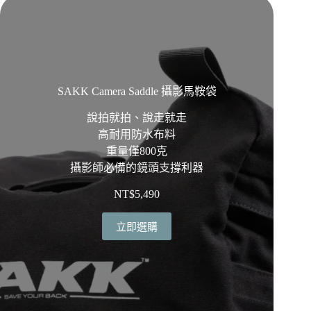
SAKK Camera Saddle 攝影馬鞍袋
說拍就拍、說走就走
高耐用防水布料
重量僅800克
攝影師必備的鏡頭支撐利器
NT$
5,490
立即選購