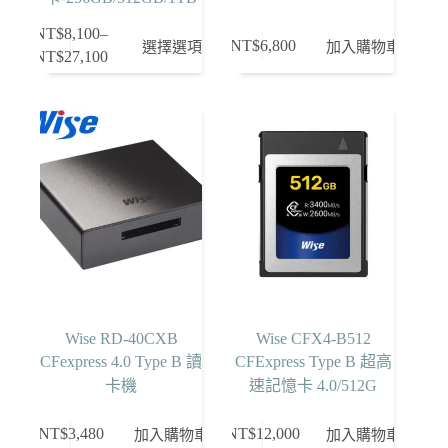
NT$
8,100
–
此
NT$
6,800
選擇選項
加入購物車
NT$
27,100
價
產
格
品
範
有
圍：
多
NT$8,100
種
到
款
NT$27,100
式。
可
在
產
品
頁
Wise RD-40CXB
Wise CFX4-B512
面
CFexpress 4.0 Type B 讀
CFExpress Type B 超高
選
卡機
速記憶卡 4.0/512G
擇
選
NT$
3,480
NT$
12,000
加入購物車
加入購物車
項