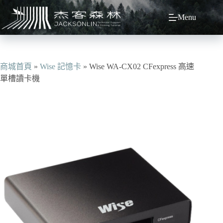
跳
Menu
至
主
要
內
容
商城首頁
»
Wise 記憶卡
»
Wise WA-CX02 CFexpress 高速
單槽讀卡機