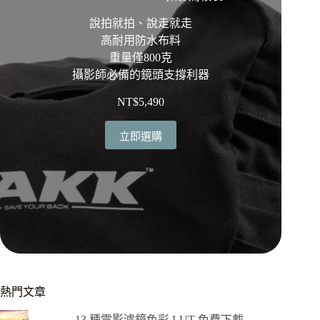
說拍就拍、說走就走
高耐用防水布料
重量僅800克
攝影師必備的鏡頭支撐利器
NT$
5,490
立即選購
熱門文章
13 種電影濾鏡色彩 LUT 免費下載