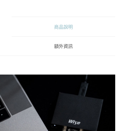
高
速
單
槽
商品說明
讀
卡
機
數
額外資訊
量