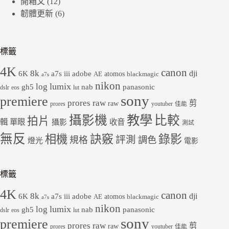
開箱文
(12)
韌體更新
(6)
標籤
4K
canon
8k
dji
6K
a7s iii
adobe
atomos
AE
blackmagic
a7s
nikon
lumix
log
gh5
panasonic
nab
dslr
eos
lut
sony
premiere
prores raw
剪
raw
prores
youtuber
佳能
教學
攝影機
比較
拍片
輯
單眼
收音
攝影
測試
無反
錄影
相機
訣竅
評測
規格
調色
燈光
電影
標籤
4K
canon
8k
dji
6K
a7s iii
adobe
atomos
AE
blackmagic
a7s
nikon
lumix
log
gh5
panasonic
nab
dslr
eos
lut
sony
premiere
prores raw
剪
raw
prores
youtuber
佳能