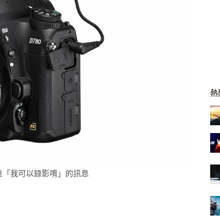
熱
來傳達「我可以錄影唷」的訊息