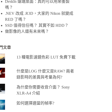
DeskIn 遠端桌面：真的可以用來後製
嗎？
.NEV 改成 .R3D，大家的 Nikon 就變成
RED 了嗎？
SSD 值得信任嗎？ 其實不如 HDD？
做影像的人還有未來嗎？
門文章
13 種電影濾鏡色彩 LUT 免費下載
什麼是LOG 什麼又是RAW? 兩者
錄影時的差異與考量為何?
為什麼你需要收音介面？ Sony
XLR-A4 介紹
如何選擇適當的幀率?