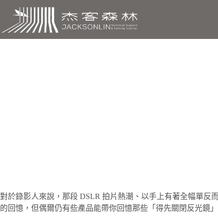
跳
至
主
要
內
容
末代DLSR ? Z6單反版 ?
對
於錄影人來說，那段 DSLR 拍片熱潮、以手上有著全幅單
的回憶，但偶爾仍有些產品能帶你回憶那些「得先關閉反光鏡」