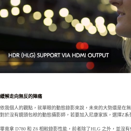
緩解走向無反的陣痛
依我個人的觀點，就單眼的動態錄影來說，未來的大勢還是在無反
對於沒有鏡頭包袱的動態攝影師，若要加入尼康家族，選擇Z系
畢竟拿 D780 和 Z6 相較錄影性能，前者除了HLG 之外，