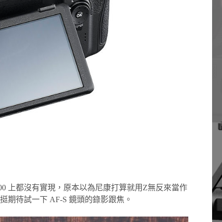
500 上都沒有實現，原本以為尼康打算就用Z無反來當作
待試一下 AF-S 鏡頭的錄影跟焦。