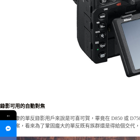
錄影可用的自動對焦
←
這對尼康的單反錄影用戶來說是可喜可賀，畢竟在 D850 或 D7
解決方案，看來為了鞏固龐大的單反既有族群還是得給個交代，挺期