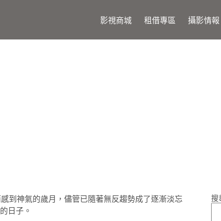
影視商城
租借專區
攝影情報
 Nikon D780 錄影人怎麼看
搜
反而感到神氣的歲月，儘管已隨著無反趨勢成了逐漸淡忘
的日子。