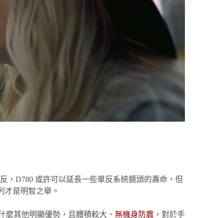
，D780 或許可以延長一些單反系統鏡頭的壽命，但
列才是明智之舉。
並沒有什麼其他明顯優勢，且體積較大、
無機身防震
，對於手