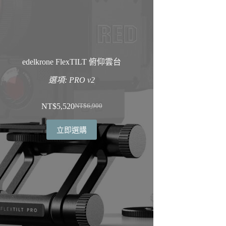
edelkrone FlexTILT 俯仰雲台
選項: PRO v2
NT$
5,520
NT$
6,900
原
目
始
前
立即選購
價
價
格：
格：
NT$6,900。
NT$5,520。