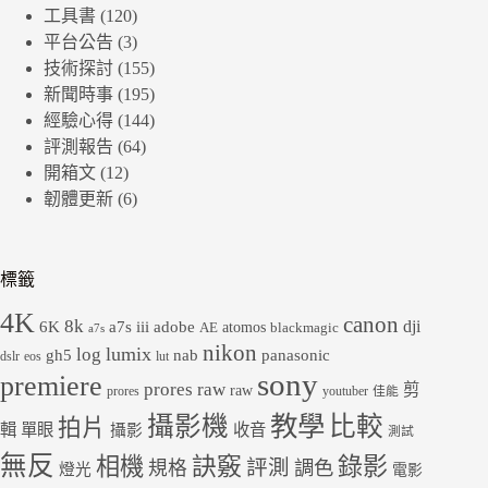
工具書
(120)
平台公告
(3)
技術探討
(155)
新聞時事
(195)
經驗心得
(144)
評測報告
(64)
開箱文
(12)
韌體更新
(6)
標籤
4K
canon
8k
dji
6K
a7s iii
adobe
atomos
AE
blackmagic
a7s
nikon
lumix
log
gh5
panasonic
nab
dslr
eos
lut
sony
premiere
prores raw
剪
raw
prores
youtuber
佳能
教學
攝影機
比較
拍片
輯
單眼
收音
攝影
測試
無反
錄影
相機
訣竅
評測
規格
調色
燈光
電影