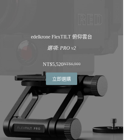
edelkrone FlexTILT 俯仰雲台
選項: PRO v2
NT$
5,520
NT$
6,900
原
目
始
前
立即選購
價
價
格：
格：
NT$6,900。
NT$5,520。