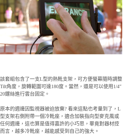
該套組包含了一支L型的熱靴支架，可方便螢幕隨時調整
Tilt角度，旋轉範圍可達180度。當然，還是可以使用1/4″
20鏍絲進行雲台固定。
原本的週邊因監視器被迫放棄? 看來這點也考量到了，L
型支架右側附帶一個冷靴座，適合加裝指向型麥克風或
任何週邊，這也算是值得嘉許的小巧思，畢竟對器材控
而言，越多冷靴座，越能感受到自己的強大。