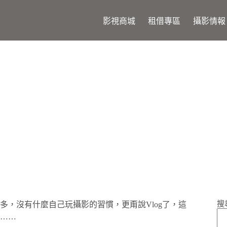
影視商城
租借專區
攝影情報
FiLMiC Pro Vlog初體驗
搜
，沒有什麼自己玩攝影的習慣，更甭說Vlog了，這
……