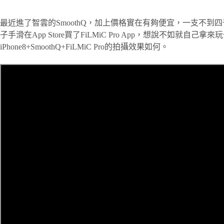
最近進了智雲的SmoothQ，加上價格實在有夠便宜，一支不到
子手滑在App Store買了FiLMiC Pro App，想說不如就
iPhone8+SmoothQ+FiLMiC Pro的拍攝效果如何。