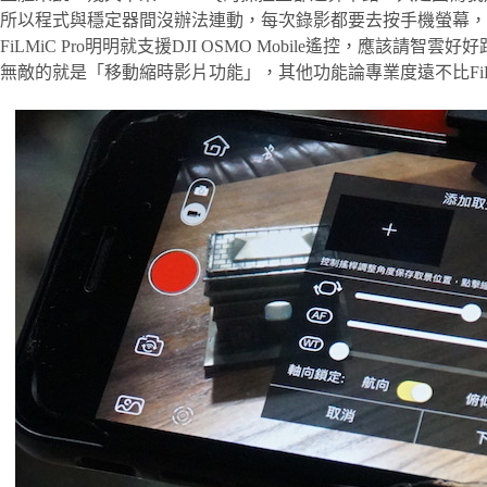
所以程式與穩定器間沒辦法連動，每次錄影都要去按手機螢幕，S
FiLMiC Pro明明就支援DJI OSMO Mobile遙控，應該請智雲好
無敵的就是「移動縮時影片功能」，其他功能論專業度遠不比FiLMi