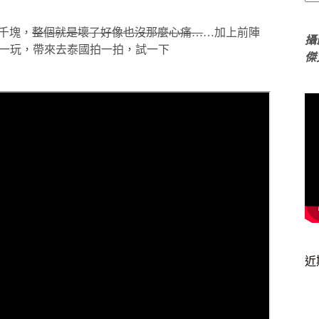
四千塊，
整個就是壞了好像也沒那麼心痛…
…加上前陣
攝
自己拿來玩一玩，帶來去泰國拍一拍，試一下
傑
近