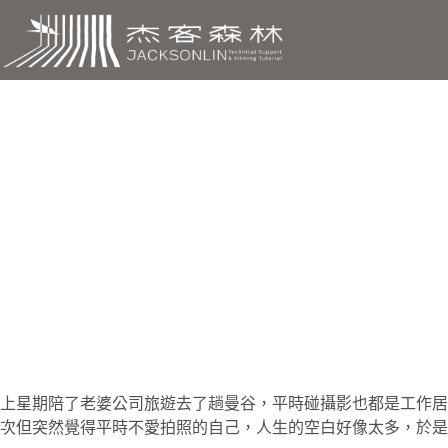
跳
至
主
要
內
容
iPhone8+SmoothQ+
上
星期陪了老婆公司旅遊去了趟曼谷，平時碰攝影也都是工作居多
次但突然覺得平時不愛拍照的自己，人生的空白好像太多，於是