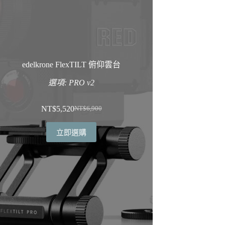
edelkrone FlexTILT 俯仰雲台
選項: PRO v2
NT$
5,520
NT$
6,900
原
目
始
前
立即選購
價
價
格：
格：
NT$6,900。
NT$5,520。