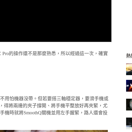
C Pro的操作還不是那麼熟悉，所以經過這一次，確實
熱
不用怕機器沒帶。但若要搭三軸穩定器，要滑手機或
容易，得將兩邊的夾子撐開、將手機平整放好再夾緊，尤
機時就將SmoothQ關機並用左手握緊，路人還會投