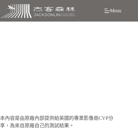
跳
Menu
至
主
要
內
容
Canon R5：想要的規格都給你，只要讓我睡覺吹冷氣
本
內容是由原廠內部提供給英國的專業影像商CVP分
享，為來自原廠自己的測試結果。