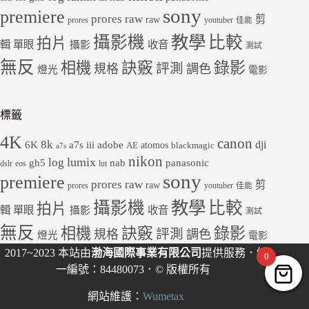
sony
premiere
prores raw
剪
raw
prores
youtuber
佳能
教學
攝影機
比較
拍片
輯
單眼
收音
攝影
測試
無反
錄影
相機
訣竅
評測
規格
調色
燈光
電影
標籤
4K
canon
8k
dji
6K
a7s iii
adobe
atomos
AE
blackmagic
a7s
nikon
lumix
log
gh5
panasonic
nab
dslr
eos
lut
sony
premiere
prores raw
剪
raw
prores
youtuber
佳能
教學
攝影機
比較
拍片
輯
單眼
收音
攝影
測試
無反
錄影
相機
訣竅
評測
規格
調色
燈光
電影
2017~2023 本站由
渤海國際事業有限公司
提供服務．統
0
一編號：84480073．© 版權所有
網站維護：
Wumetax