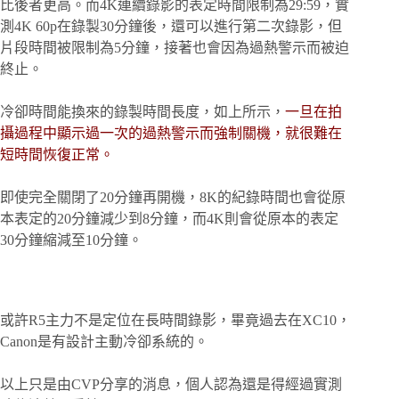
比後者更高。而4K連續錄影的表定時間限制為29:59，實
測4K 60p在錄製30分鐘後，還可以進行第二次錄影，但
片段時間被限制為5分鐘，接著也會因為過熱警示而被迫
終止。
冷卻時間能換來的錄製時間長度，如上所示，
一旦在拍
攝過程中顯示過一次的過熱警示而強制關機，就很難在
短時間恢復正常。
即使完全關閉了20分鐘再開機，8K的紀錄時間也會從原
本表定的20分鐘減少到8分鐘，而4K則會從原本的表定
30分鐘縮減至10分鐘。
或許R5主力不是定位在長時間錄影，畢竟過去在XC10，
Canon是有設計主動冷卻系統的。
以上只是由CVP分享的消息，個人認為還是得經過實測