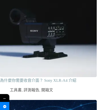
為什麼你需要收音介面？ Sony XLR-A4 介紹
工具書
,
評測報告
,
開箱文
←