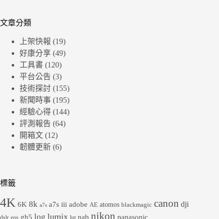
文章分類
上架快報
(19)
好康分享
(49)
工具書
(120)
平台公告
(3)
技術探討
(155)
新聞時事
(195)
經驗心得
(144)
評測報告
(64)
開箱文
(12)
韌體更新
(6)
標籤
4K
canon
8k
dji
6K
a7s iii
adobe
atomos
AE
blackmagic
a7s
nikon
lumix
log
gh5
panasonic
nab
dslr
eos
lut