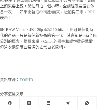
R5採用了這麼高的規格，自己拍些小品可能不錯，實際
上如果要上線，恐怕每拍一個小時，全劇組就要強迫休
息一次……如果衝著拍8K電影而來，恐怕得三思。RED
表示：…
8K RAW Video、4K 120p 4:2:2 10-bit…，無疑是個劃時
代的產品。只是每個新技術的第一代，其實都是beta全民
公測的概念，對我來說，Canon的操控和調性雖是摰愛，
但這次還是讓口袋深的去當白老鼠吧。
資訊來源：
EOSHD
分享這篇文章