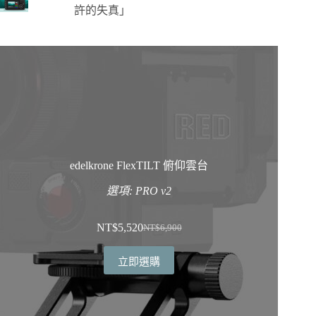
許的失真」
edelkrone FlexTILT 俯仰雲台
選項: PRO v2
NT$
5,520
NT$
6,900
原
目
始
前
立即選購
價
價
格：
格：
NT$6,900。
NT$5,520。