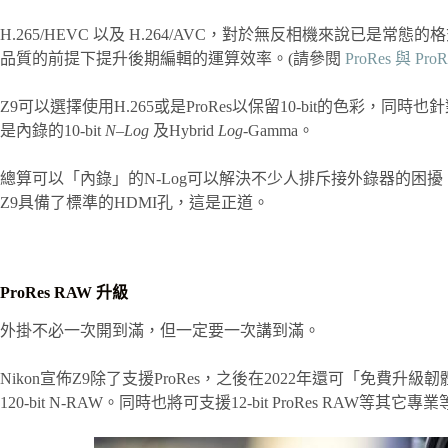
H.265/HEVC 以及 H.264/AVC，對於無反相機來說已是常態
品質的前提下提升後期編輯的運算效率。(請參閱
ProRes 與 P
Z9可以選擇使用H.265或是ProRes以保留10-bit的色彩，
是內錄的10-bit
N
–
Log
及Hybrid
Log
-Gamma。
總算可以「內錄」的N-Log可以解決不少人排斥接外錄器的困
Z9具備了標準的HDMI孔，這是正道。
ProRes RAW 升級
外掛不必一次開到滿，但一定要一次講到滿。
Nikon宣佈Z9除了支援ProRes，之後在2022年還可「免費升
120-bit N-RAW。同時也將可支援12-bit ProRes RAW等其