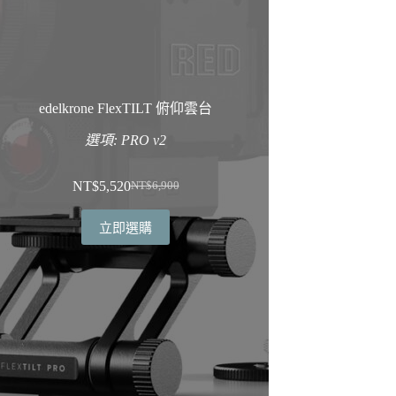
edelkrone FlexTILT 俯仰雲台
選項: PRO v2
NT$
5,520
NT$
6,900
原
目
始
前
立即選購
價
價
格：
格：
NT$6,900。
NT$5,520。