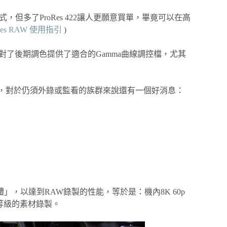
的格式，但多了ProRes 422讓人更願意買單，畢竟可以在高
roRes RAW 使用指引
)
同時也針對了後期調色提供了適合的Gamma曲線調控檔，尤其
擾，對於仍須外錄或監看的族群來說還有一個好消息：
級韌體」，以達到RAW錄製的性能，等於是：機內8K 60p
它專業等級的素材錄製。