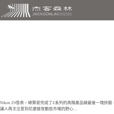
跳
至
主
要
內
容
沒到最後，誰能算贏? Niko
N
ikon Z9發表，總算是完成了Z系列的高階產品線最後一塊
讓人再次注意到尼康搶食動態市場的野心…