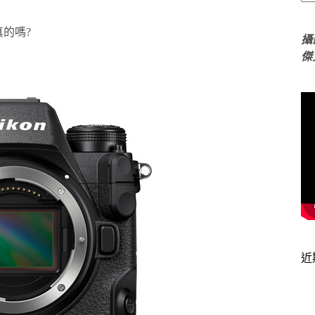
的嗎?
攝
傑
近