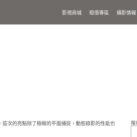
影視商城
租借專區
攝影情報
n Z9，這次的超車能維持多久?
搜
拚圖，這次的亮點除了極緻的平面捕捉，動態錄影的性能也