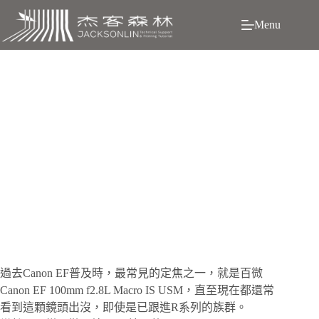
跳
Menu
至
主
要
內
容
還在考慮EF百微? Canon RF百微 “SA Control”：光斑也可
調
過
去Canon EF普及時，最常見的定焦之一，就是百微
Canon EF 100mm f2.8L Macro IS USM，直至現在都還常
看到這顆鏡頭出沒，即使是已跟進R系列的族群。