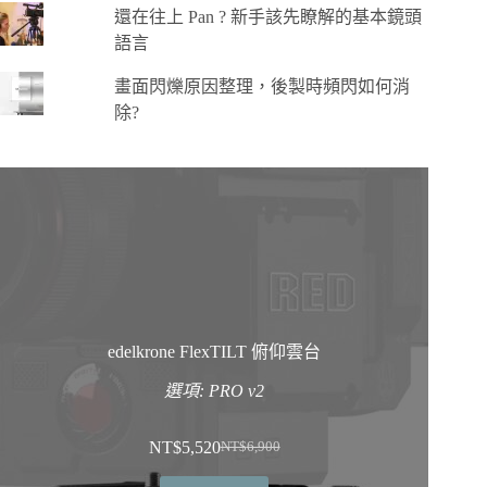
還在往上 Pan ? 新手該先瞭解的基本鏡頭
語言
畫面閃爍原因整理，後製時頻閃如何消
除?
edelkrone FlexTILT 俯仰雲台
選項: PRO v2
NT$
5,520
NT$
6,900
原
目
始
前