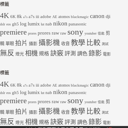
標籤
4K
canon
8k
dji
6K
a7s iii
adobe
atomos
AE
blackmagic
a7s
nikon
lumix
log
gh5
panasonic
nab
dslr
eos
lut
sony
premiere
prores raw
剪
raw
prores
youtuber
佳能
教學
攝影機
比較
拍片
輯
單眼
收音
攝影
測試
無反
錄影
相機
訣竅
評測
規格
調色
燈光
電影
標籤
4K
canon
8k
dji
6K
a7s iii
adobe
atomos
AE
blackmagic
a7s
nikon
lumix
log
gh5
panasonic
nab
dslr
eos
lut
sony
premiere
prores raw
剪
raw
prores
youtuber
佳能
教學
攝影機
比較
拍片
輯
單眼
收音
攝影
測試
無反
錄影
相機
訣竅
評測
規格
調色
燈光
電影